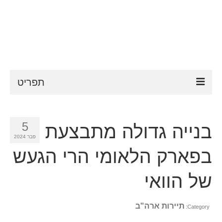
תפריט
ESTA
5
בנייה גדולה מתבצעת
דרישות ESTA
פבר 2024
FAQ
בפארק הלאומי הרי הגעש
VWP
של הוואי
עֶזרָה
תיירות ארה"ב
Category:
חדשות