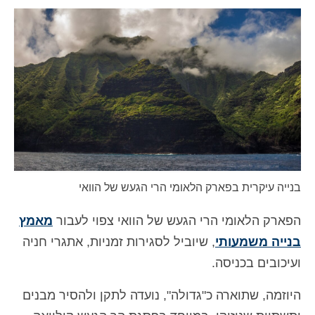
איש קשר
טופס בקשה
עברית
Hrvatski
(
קרוטאית
)
Čeština
(
צ'כית
)
Dansk
(
דנית
)
בנייה עיקרית בפארק הלאומי הרי הגעש של הוואי
Nederlands
(
הולנדית
)
English
(
אנגלית
)
הפארק הלאומי הרי הגעש של הוואי צפוי לעבור
מאמץ
בנייה משמעותי
, שיוביל לסגירות זמניות, אתגרי חניה
Eesti
(
אסטונית
)
ועיכובים בכניסה.
Suomi
(
פינית
)
היוזמה, שתוארה כ"גדולה", נועדה לתקן ולהסיר מבנים
Français
(
צרפתית
)