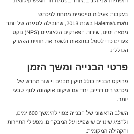
ותשתיות שניזוקו, במיוחד בפסגת הר הגעש קילוואה.
Deutsch
(
גרמנית
)
בעקבות פעילות סייסמית מתחת למכתש
Ελληνικά
(
יוונית
)
Halema'uma'u בשנת 2018, שהובילה לסגירה של יותר
Magyar
(
הונגרית
)
ממאה ימים, שירות הפארקים הלאומיים (NPS) נוקט
צעדים כדי לטפל בתוצאות ולשפר את חוויית הפארק
Italiano
(
איטלקית
)
הכוללת.
日本語
(
יפנית
)
פרטי הבנייה ומשך הזמן
한국어
(
קוראנית
)
Norsk bokmål
(
נורווגית
)
פרויקט הבנייה כולל תיקון מבנים ויישור מחדש של
מכתש רים דרייב, יחד עם שיקום אוקהונה לנוף טבעי
Polski
(
פולנית
)
יותר.
Português
(
פורטוגזית
)
השלב הראשוני של הבנייה צפוי להימשך 600 ימים,
Slovenčina
(
סלאבית
)
ולהציג שינויים שישפיעו על המבקרים, מפעילי התיירות
Slovenščina
(
סלובנית
)
והקהילה המקומית.