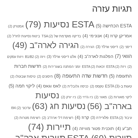
תגיות עזרה
ESTA נסיעות
(79)
ESTA הכחישה
(5)
אמטרק
(2)
אמריקן קרוז
(4)
אנונימי
(4)
בדיקה מוקדמת של TSA
(2)
ביטוח נסיעות לחו"ל
(2)
הגירה לארה"ב
(49)
דיסני וורלד
(3)
דיסני
(2)
הגירה
(2)
הוואי
(7)
הפלגות לארה"ב
(4)
וולט דיסני וורלד
(3)
ויזה B1/B2
(2)
ויזות עסקים
חדשות חברות
(2)
ויזת ESTA
(2)
זכאות ESTA
(2)
זמני המתנה בשגרירות
(2)
חדשות שדה התעופה
(8)
התעופה
(5)
חיסונים
(2)
טיסות שבוטלו
(2)
ליקוי חמה
(5)
לאס וגאס
(4)
טעות ב-ESTA
(3)
טקסס
(2)
כניסה גלובלית
(2)
נסיעות
ליקוי מאורות
(2)
מאווי
(2)
ניו ג'רזי
(2)
ניו יורק
(2)
בארה"ב
(56)
נסיעות חג
(63)
עדכוני I94
(2)
קרוז
(4)
פלורידה
(3)
עיבוד ESTA
(2)
רשימת דלי ארה"ב
(2)
רשימת מטרות
(2)
תיירות
(74)
תב"ע
(4)
תוכנית פטור מוויזה
(4)
תיירות ארה"ב