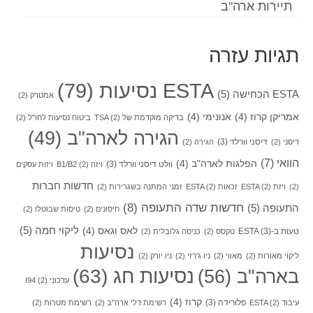
תיירות ארה"ב
תגיות עזרה
ESTA נסיעות
(79)
ESTA הכחישה
(5)
אמטרק
(2)
אמריקן קרוז
(4)
אנונימי
(4)
בדיקה מוקדמת של TSA
(2)
ביטוח נסיעות לחו"ל
(2)
הגירה לארה"ב
(49)
דיסני וורלד
(3)
דיסני
(2)
הגירה
(2)
הוואי
(7)
הפלגות לארה"ב
(4)
וולט דיסני וורלד
(3)
ויזה B1/B2
(2)
ויזות עסקים
חדשות חברות
(2)
ויזת ESTA
(2)
זכאות ESTA
(2)
זמני המתנה בשגרירות
(2)
חדשות שדה התעופה
(8)
התעופה
(5)
חיסונים
(2)
טיסות שבוטלו
(2)
ליקוי חמה
(5)
לאס וגאס
(4)
טעות ב-ESTA
(3)
טקסס
(2)
כניסה גלובלית
(2)
נסיעות
ליקוי מאורות
(2)
מאווי
(2)
ניו ג'רזי
(2)
ניו יורק
(2)
בארה"ב
(56)
נסיעות חג
(63)
עדכוני I94
(2)
קרוז
(4)
פלורידה
(3)
עיבוד ESTA
(2)
רשימת דלי ארה"ב
(2)
רשימת מטרות
(2)