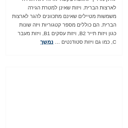
Deutsch
(
גרמנית
)
לארצות הברית. ויזות שאינן למטרת הגירה
משמשות מטיילים שאינם מתכוונים להגר לארצות
Ελληνικά
(
יוונית
)
הברית. הם כוללים מספר קטגוריות ויזה שונות
Magyar
(
הונגרית
)
כגון ויזות תייר B2, ויזות עסקים B1, ויזות מעבר
C, כמו גם ויזות סטודנטים …
נמשך
Italiano
(
איטלקית
)
日本語
(
יפנית
)
한국어
(
קוראנית
)
Norsk bokmål
(
נורווגית
)
Polski
(
פולנית
)
Português
(
פורטוגזית
)
Slovenčina
(
סלאבית
)
Slovenščina
(
סלובנית
)