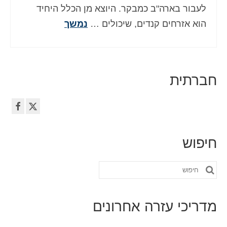
לעבור בארה"ב כמבקר. היוצא מן הכלל היחיד
Deutsch
(
גרמנית
)
הוא אזרחים קנדים, שיכולים …
נמשך
Ελληνικά
(
יוונית
)
Magyar
(
הונגרית
)
Italiano
(
איטלקית
)
חברתית
日本語
(
יפנית
)
한국어
(
קוראנית
)
Norsk bokmål
(
נורווגית
)
חיפוש
Polski
(
פולנית
)
חפש
Português
(
פורטוגזית
)
את:
Slovenčina
(
סלאבית
)
מדריכי עזרה אחרונים
Slovenščina
(
סלובנית
)