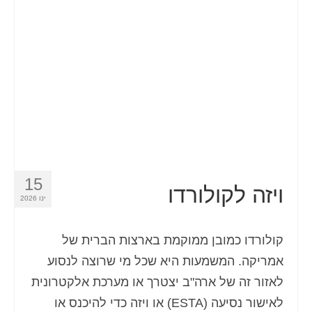
איש קשר
טופס בקשה
עברית
Hrvatski
(
קרוטאית
)
Čeština
(
צ'כית
)
Dansk
(
דנית
)
15
Nederlands
(
הולנדית
)
ויזה לקולורדו
ינו 2026
English
(
אנגלית
)
קולורדו כמובן ממוקמת בארצות הברית של
Eesti
(
אסטונית
)
אמריקה. המשמעות היא שכל מי שרוצה לנסוע
Suomi
(
פינית
)
לאזור זה של ארה"ב יצטרך או מערכת אלקטרונית
Français
(
צרפתית
)
לאישור נסיעה (ESTA) או ויזה כדי להיכנס או