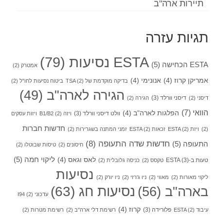
תיירות ארה"ב
תגיות עזרה
ESTA נסיעות
(79)
ESTA הכחישה
(5)
אמטרק
(2)
אמריקן קרוז
(4)
אנונימי
(4)
בדיקה מוקדמת של TSA
(2)
ביטוח נסיעות לחו"ל
(2)
הגירה לארה"ב
(49)
דיסני וורלד
(3)
דיסני
(2)
הגירה
(2)
הוואי
(7)
הפלגות לארה"ב
(4)
וולט דיסני וורלד
(3)
ויזה B1/B2
(2)
ויזות עסקים
חדשות חברות
(2)
ויזת ESTA
(2)
זכאות ESTA
(2)
זמני המתנה בשגרירות
(2)
חדשות שדה התעופה
(8)
התעופה
(5)
חיסונים
(2)
טיסות שבוטלו
(2)
ליקוי חמה
(5)
לאס וגאס
(4)
טעות ב-ESTA
(3)
טקסס
(2)
כניסה גלובלית
(2)
נסיעות
ליקוי מאורות
(2)
מאווי
(2)
ניו ג'רזי
(2)
ניו יורק
(2)
בארה"ב
(56)
נסיעות חג
(63)
עדכוני I94
(2)
קרוז
(4)
פלורידה
(3)
עיבוד ESTA
(2)
רשימת דלי ארה"ב
(2)
רשימת מטרות
(2)