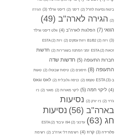
דיסני וורלד
(3)
ביטוח נסיעות לחו"ל
(2)
דיסני
(2)
הגירה
הגירה לארה"ב
(49)
(2)
הוואי
(7)
הפלגות לארה"ב
(4)
וולט דיסני וורלד
(3)
ויזה B1/B2
(2)
ויזות עסקים
(2)
ויזת ESTA
(2)
חדשות
זכאות ESTA
(2)
זמני המתנה בשגרירות
(2)
חדשות שדה
חברות התעופה
(5)
התעופה
(8)
טעות
חיסונים
(2)
טיסות שבוטלו
(2)
לאס וגאס
ב-ESTA
(3)
טקסס
(2)
כניסה גלובלית
(2)
ליקוי חמה
(5)
(4)
ליקוי מאורות
(2)
מאווי
(2)
ניו
נסיעות
ג'רזי
(2)
ניו יורק
(2)
בארה"ב
(56)
נסיעות
חג
(63)
עדכוני I94
(2)
עיבוד ESTA
(2)
קרוז
(4)
פלורידה
(3)
רשימת דלי ארה"ב
(2)
רשימת