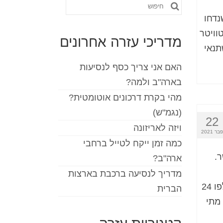
חפש
נדחו
את:
תחת ל-3%. בציוץ בטוויטר
מדריכי עזרה אחרונים
תנאי
האם אני צריך כסף לנסיעות
בארה"ב ולמה?
מהי בקרת דרכונים אוטומטית?
(נגמ"ש)
22
ויזה לאריזונה
פבר 2021
כמה זמן ייקח לטייל ברחבי
ש ESTA מאושר.
ארה"ב?
מדריך לנסיעה ברכבת בארצות
תשובותיך לשאלות הזכאות של ESTA ישתנו, או כאשר חלפו 24
הברית
שלך. מתי