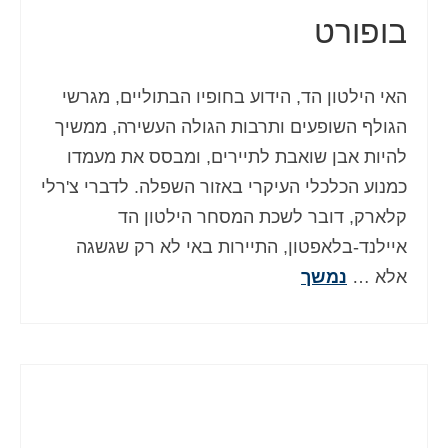
בופורט
Deutsch
(
גרמנית
)
Ελληνικά
(
יוונית
)
האי הילטון הד, הידוע בחופיו הבתוליים, מגרשי
Magyar
(
הונגרית
)
הגולף השופעים ותרבות הגולה העשירה, ממשיך
Italiano
(
איטלקית
)
להיות אבן שואבת לתיירים, ומבסס את מעמדו
כמנוע הכלכלי העיקרי באזור השפלה. לדברי צ'רלי
日本語
(
יפנית
)
קלארק, דובר לשכת המסחר הילטון הד
한국어
(
קוראנית
)
איילנד-בלאפטון, התיירות באי לא רק שגשגה
Norsk bokmål
(
נורווגית
)
אלא …
נמשך
Polski
(
פולנית
)
Português
(
פורטוגזית
)
Slovenčina
(
סלאבית
)
Slovenščina
(
סלובנית
)