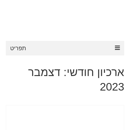
תפריט
ESTA
ארכיון חודשי: דצמבר
דרישות ESTA
2023
FAQ
VWP
עֶזרָה
חדשות