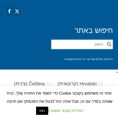
חיפוש באתר
חפש
את:
© 2026 ESTA אמריקה. כל הזכויות שמורות.
'
'
Hrvatski
(
קרוטאית
)
Čeština
(
צ'כית
)
Dansk
(
דנית
)
Nederlands
(
הולנדית
)
אתר זה משתמש בקובצי Cookie כדי לשפר את החוויה שלך. נניח
English
(
אנגלית
)
Eesti
(
אסטונית
)
שאתה בסדר עם זה, אבל אתה יכול לבטל את הסכמתך אם תרצה.
Suomi
(
פינית
)
Français
(
צרפתית
)
הגדרות קובצי Cookie
רצה
Deutsch
(
גרמנית
)
Ελληνικά
(
יוונית
)