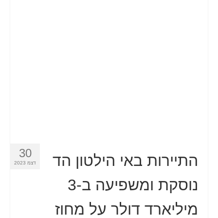
איש קשר
טופס בקשה
עברית
Hrvatski
(
קרוטאית
)
Čeština
(
צ'כית
)
Dansk
(
דנית
)
Nederlands
(
הולנדית
)
English
(
אנגלית
)
30
התיירות באי הילטון הד
דצמ 2023
Eesti
(
אסטונית
)
נוסקת ומשפיעה ב-3
Suomi
(
פינית
)
מיליארד דולר על מחוז
Français
(
צרפתית
)