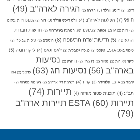
הגירה לארה"ב
(49)
דיסני וורלד
(3)
דיסני
(2)
הגירה
(2)
הוואי
(7)
הפלגות לארה"ב
(4)
וולט דיסני וורלד
(3)
ויזה B1/B2
(2)
ויזות עסקים
חדשות חברות
(2)
ויזת ESTA
(2)
זכאות ESTA
(2)
זמני המתנה בשגרירות
(2)
חדשות שדה התעופה
(8)
התעופה
(5)
חיסונים
(2)
טיסות שבוטלו
(2)
ליקוי חמה
(5)
לאס וגאס
(4)
טעות ב-ESTA
(3)
טקסס
(2)
כניסה גלובלית
(2)
נסיעות
ליקוי מאורות
(2)
מאווי
(2)
ניו ג'רזי
(2)
ניו יורק
(2)
בארה"ב
(56)
נסיעות חג
(63)
עדכוני I94
(2)
קרוז
(4)
פלורידה
(3)
עיבוד ESTA
(2)
רשימת דלי ארה"ב
(2)
רשימת מטרות
(2)
תיירות
(74)
תב"ע
(4)
תוכנית פטור מוויזה
(4)
תיירות ארה"ב
תיירות ESTA
(60)
(79)