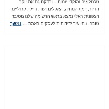
טכנולוגיה ומוקדי יזמות – ובדקנו גם את יוקר
Deutsch
(
גרמנית
)
הדיור, רמת המחיה, האקלים ועוד. ריילי, קרוליינה
Ελληνικά
(
יוונית
)
הצפונית ראלי נמצא בראש הרשימה שלנו מסיבה
טובה. זוהי עיר ידידותית לעסקים באמת …
נמשך
Magyar
(
הונגרית
)
Italiano
(
איטלקית
)
日本語
(
יפנית
)
한국어
(
קוראנית
)
Norsk bokmål
(
נורווגית
)
Polski
(
פולנית
)
Português
(
פורטוגזית
)
Slovenčina
(
סלאבית
)
Slovenščina
(
סלובנית
)