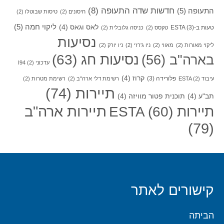
חדשות שדה התעופה
(8)
התעופה
(5)
חיסונים
(2)
טיסות שבוטלו
(2)
ליקוי חמה
(5)
לאס וגאס
(4)
טעות ב-ESTA
(3)
טקסס
(2)
כניסה גלובלית
(2)
נסיעות
ליקוי מאורות
(2)
מאווי
(2)
ניו ג'רזי
(2)
ניו יורק
(2)
בארה"ב
(56)
נסיעות חג
(63)
עדכוני I94
(2)
קרוז
(4)
פלורידה
(3)
עיבוד ESTA
(2)
רשימת דלי ארה"ב
(2)
רשימת מטרות
(2)
תיירות
(74)
תב"ע
(4)
תוכנית פטור מוויזה
(4)
תיירות ארה"ב
תיירות ESTA
(60)
(79)
קישורים לאתר
הביתה