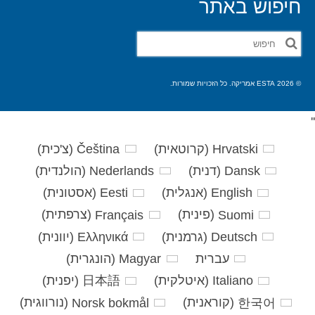
חיפוש באתר
חפש
את:
© 2026 ESTA אמריקה. כל הזכויות שמורות.
'
'
Hrvatski
(
קרוטאית
)
Čeština
(
צ'כית
)
Dansk
(
דנית
)
Nederlands
(
הולנדית
)
English
(
אנגלית
)
Eesti
(
אסטונית
)
Suomi
(
פינית
)
Français
(
צרפתית
)
Deutsch
(
גרמנית
)
Ελληνικά
(
יוונית
)
עברית
Magyar
(
הונגרית
)
Italiano
(
איטלקית
)
日本語
(
יפנית
)
한국어
(
קוראנית
)
Norsk bokmål
(
נורווגית
)