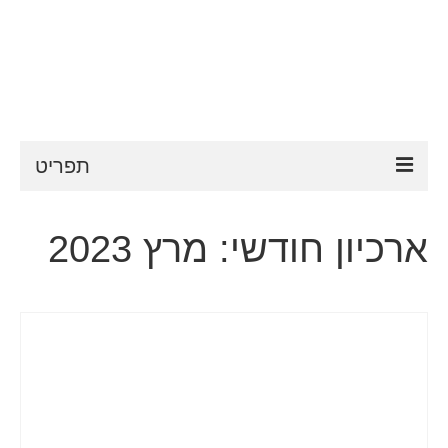
תפריט
ESTA
ארכיון חודשי: מרץ 2023
דרישות ESTA
FAQ
VWP
עֶזרָה
חדשות