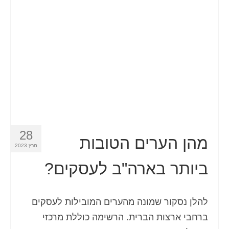
איש קשר
טופס בקשה
עברית
Hrvatski
(
קרוטאית
)
Čeština
(
צ'כית
)
Dansk
(
דנית
)
28
Nederlands
(
הולנדית
)
מהן הערים הטובות
מרץ 2023
English
(
אנגלית
)
ביותר בארה"ב לעסקים?
Eesti
(
אסטונית
)
Suomi
(
פינית
)
להלן נסקור שמונה מהערים המובילות לעסקים
ברחבי ארצות הברית. הרשימה כוללת מרכזי
Français
(
צרפתית
)