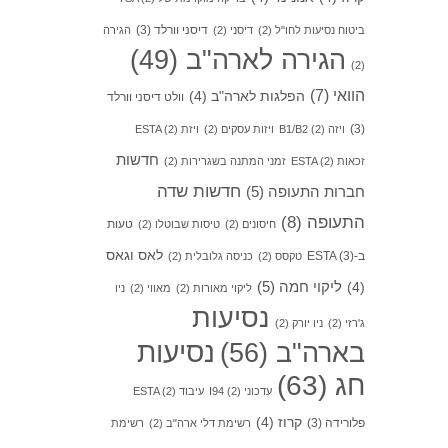
דיסני וורלד
(3)
ביטוח נסיעות לחו"ל
(2)
דיסני
(2)
הגירה
הגירה לארה"ב
(49)
(2)
הוואי
(7)
הפלגות לארה"ב
(4)
וולט דיסני וורלד
(3)
ויזה B1/B2
(2)
ויזות עסקים
(2)
ויזת ESTA
(2)
חדשות
זכאות ESTA
(2)
זמני המתנה בשגרירות
(2)
חדשות שדה
חברות התעופה
(5)
התעופה
(8)
טעות
חיסונים
(2)
טיסות שבוטלו
(2)
לאס וגאס
ב-ESTA
(3)
טקסס
(2)
כניסה גלובלית
(2)
ליקוי חמה
(5)
(4)
ליקוי מאורות
(2)
מאווי
(2)
ניו
נסיעות
ג'רזי
(2)
ניו יורק
(2)
בארה"ב
(56)
נסיעות
חג
(63)
עדכוני I94
(2)
עיבוד ESTA
(2)
קרוז
(4)
פלורידה
(3)
רשימת דלי ארה"ב
(2)
רשימת