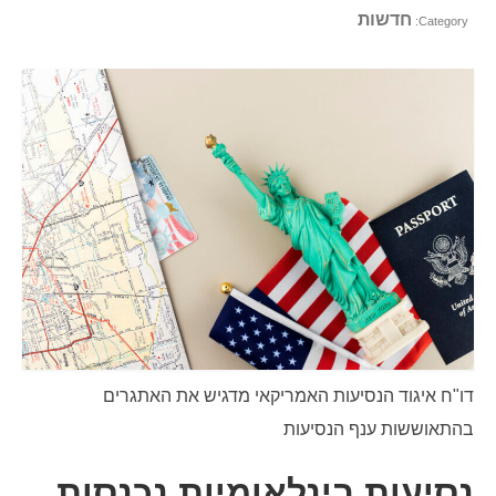
חדשות
איש קשר
Category:
טופס בקשה
עברית
Hrvatski
(
קרוטאית
)
Čeština
(
צ'כית
)
Dansk
(
דנית
)
Nederlands
(
הולנדית
)
English
(
אנגלית
)
Eesti
(
אסטונית
)
דו"ח איגוד הנסיעות האמריקאי מדגיש את האתגרים
בהתאוששות ענף הנסיעות
Suomi
(
פינית
)
Français
(
צרפתית
)
נסיעות בינלאומיות נכנסות