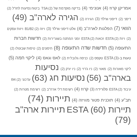
אמריקן קרוז
(4)
אנונימי
(4)
בדיקה מוקדמת של TSA
(2)
ביטוח נסיעות לחו"ל
(2)
הגירה לארה"ב
(49)
דיסני וורלד
(3)
דיסני
(2)
הגירה
(2)
הוואי
(7)
הפלגות לארה"ב
(4)
וולט דיסני וורלד
(3)
ויזה B1/B2
(2)
ויזות עסקים
חדשות חברות
(2)
ויזת ESTA
(2)
זכאות ESTA
(2)
זמני המתנה בשגרירות
(2)
חדשות שדה התעופה
(8)
התעופה
(5)
חיסונים
(2)
טיסות שבוטלו
(2)
ליקוי חמה
(5)
לאס וגאס
(4)
טעות ב-ESTA
(3)
טקסס
(2)
כניסה גלובלית
(2)
נסיעות
ליקוי מאורות
(2)
מאווי
(2)
ניו ג'רזי
(2)
ניו יורק
(2)
בארה"ב
(56)
נסיעות חג
(63)
עדכוני I94
(2)
קרוז
(4)
פלורידה
(3)
עיבוד ESTA
(2)
רשימת דלי ארה"ב
(2)
רשימת מטרות
(2)
תיירות
(74)
תב"ע
(4)
תוכנית פטור מוויזה
(4)
תיירות ארה"ב
תיירות ESTA
(60)
(79)