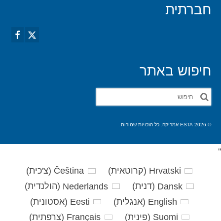
חברתית
חיפוש באתר
חפש
את:
© 2026 ESTA אמריקה. כל הזכויות שמורות.
'
'
Hrvatski
(
קרוטאית
)
Čeština
(
צ'כית
)
Dansk
(
דנית
)
Nederlands
(
הולנדית
)
English
(
אנגלית
)
Eesti
(
אסטונית
)
Suomi
(
פינית
)
Français
(
צרפתית
)