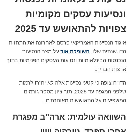
Deutsch
(
גרמנית
)
ונסיעות עסקים מקומיות
Ελληνικά
(
יוונית
)
צפויות להתאושש עד 2025
Magyar
(
הונגרית
)
איגוד הנסיעות האמריקאי פרסם לאחרונה את התחזית
Italiano
(
איטלקית
)
הדו-שנתית שלו,
השופכת אור
על מצב הנסיעות
日本語
(
יפנית
)
הנכנסות הבינלאומיות ונסיעות העסקים הפנימיות בתוך
한국어
(
קוראנית
)
ארצות הברית.
Norsk bokmål
(
נורווגית
)
הדו"ח צופה כי קטעי נסיעות אלה לא יחזרו לרמות
שלפני המגפה עד 2025, תוך ציון מספר גורמים
Polski
(
פולנית
)
המשפיעים על התאוששות מאוחרת זו.
Português
(
פורטוגזית
)
השוואה עולמית: ארה"ב מפגרת
Slovenčina
(
סלאבית
)
Slovenščina
(
סלובנית
)
אחרי ספרד, טורקיה ויוון