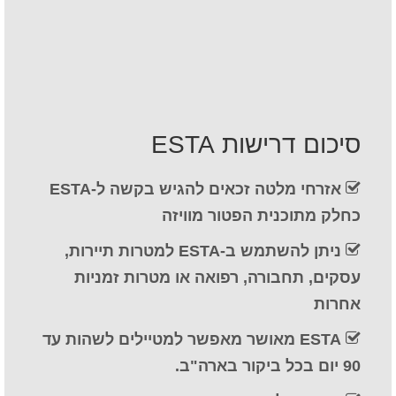
איש קשר
טופס בקשה
עברית
Hrvatski
(
קרוטאית
)
סיכום דרישות ESTA
Čeština
(
צ'כית
)
אזרחי מלטה זכאים להגיש בקשה ל-ESTA
Dansk
(
דנית
)
כחלק מתוכנית הפטור מוויזה
Nederlands
(
הולנדית
)
ניתן להשתמש ב-ESTA למטרות תיירות,
English
(
אנגלית
)
עסקים, תחבורה, רפואה או מטרות זמניות
אחרות
Eesti
(
אסטונית
)
ESTA מאושר מאפשר למטיילים לשהות עד
Suomi
(
פינית
)
90 יום בכל ביקור בארה"ב.
Français
(
צרפתית
)