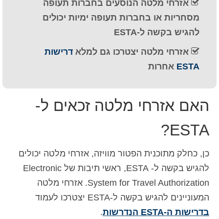
אזרחי מלטה הנוסעים בחברות תעופה
Deutsch
(
גרמנית
)
מסחריות או בחברות תעופה ימיות יכולים
Ελληνικά
(
יוונית
)
להגיש בקשה ל-ESTA
אזרחי מלטה יצטרכו גם למלא
דרישות
Magyar
(
הונגרית
)
ESTA
אחרות
Italiano
(
איטלקית
)
日本語
(
יפנית
)
האם אזרחי מלטה זכאים ל-
한국어
(
קוראנית
)
ESTA?
Norsk bokmål
(
נורווגית
)
Polski
(
פולנית
)
כן, כחלק מתוכנית הפטור מוויזה, אזרחי מלטה יכולים
להגיש בקשה ל- ESTA, ראשי תיבות של Electronic
Português
(
פורטוגזית
)
System for Travel Authorization. אזרחי מלטה
Slovenčina
(
סלאבית
)
המעוניינים להגיש בקשה ל-ESTA יצטרכו לעמוד
בדרישות ה-ESTA הנדרשות
.
Slovenščina
(
סלובנית
)