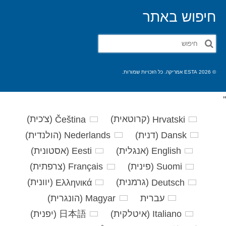
חיפוש באתר
חפש
את:
© 2026 ESTA אמריקה. כל הזכויות שמורות.
'
'
Hrvatski
(
קרוטאית
)
Čeština
(
צ'כית
)
Dansk
(
דנית
)
Nederlands
(
הולנדית
)
English
(
אנגלית
)
Eesti
(
אסטונית
)
Suomi
(
פינית
)
Français
(
צרפתית
)
Deutsch
(
גרמנית
)
Ελληνικά
(
יוונית
)
עברית
Magyar
(
הונגרית
)
Italiano
(
איטלקית
)
日本語
(
יפנית
)