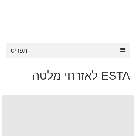
תפריט
ESTA
ESTA לאזרחי מלטה
דרישות ESTA
FAQ
VWP
עֶזרָה
חדשות