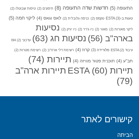
חדשות שדה התעופה
(8)
התעופה
(5)
חיסונים
(2)
טיסות שבוטלו
(2)
ליקוי חמה
(5)
לאס וגאס
(4)
טעות ב-ESTA
(3)
טקסס
(2)
כניסה גלובלית
(2)
נסיעות
ליקוי מאורות
(2)
מאווי
(2)
ניו ג'רזי
(2)
ניו יורק
(2)
בארה"ב
(56)
נסיעות חג
(63)
עדכוני I94
(2)
קרוז
(4)
פלורידה
(3)
עיבוד ESTA
(2)
רשימת דלי ארה"ב
(2)
רשימת מטרות
(2)
תיירות
(74)
תב"ע
(4)
תוכנית פטור מוויזה
(4)
תיירות ארה"ב
תיירות ESTA
(60)
(79)
קישורים לאתר
הביתה