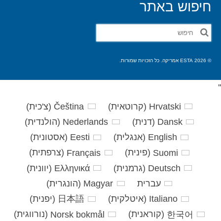
חיפוש באתר
חפש
את:
© 2026 ESTA אמריקה. כל הזכויות שמורות.
'
'
Hrvatski
(
קרוטאית
)
Čeština
(
צ'כית
)
Dansk
(
דנית
)
Nederlands
(
הולנדית
)
English
(
אנגלית
)
Eesti
(
אסטונית
)
Suomi
(
פינית
)
Français
(
צרפתית
)
Deutsch
(
גרמנית
)
Ελληνικά
(
יוונית
)
עברית
Magyar
(
הונגרית
)
Italiano
(
איטלקית
)
日本語
(
יפנית
)
한국어
(
קוראנית
)
Norsk bokmål
(
נורווגית
)