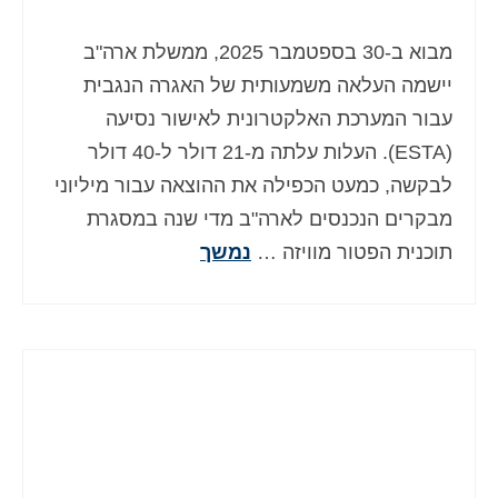
Deutsch
(
גרמנית
)
מבוא ב-30 בספטמבר 2025, ממשלת ארה"ב
Ελληνικά
(
יוונית
)
יישמה העלאה משמעותית של האגרה הנגבית
Magyar
(
הונגרית
)
עבור המערכת האלקטרונית לאישור נסיעה
(ESTA). העלות עלתה מ-21 דולר ל-40 דולר
Italiano
(
איטלקית
)
לבקשה, כמעט הכפילה את ההוצאה עבור מיליוני
日本語
(
יפנית
)
מבקרים הנכנסים לארה"ב מדי שנה במסגרת
תוכנית הפטור מוויזה …
נמשך
한국어
(
קוראנית
)
Norsk bokmål
(
נורווגית
)
Polski
(
פולנית
)
Português
(
פורטוגזית
)
Slovenčina
(
סלאבית
)
Slovenščina
(
סלובנית
)