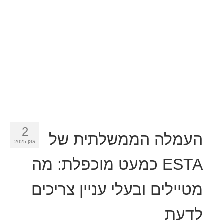
איש קשר
טופס בקשה
עברית
Hrvatski
(
קרוטאית
)
Čeština
(
צ'כית
)
Dansk
(
דנית
)
2
Nederlands
(
הולנדית
)
העמלה הממשלתית של
אוק 2025
English
(
אנגלית
)
ESTA כמעט מוכפלת: מה
Eesti
(
אסטונית
)
מטיילים ובעלי עניין צריכים
Suomi
(
פינית
)
לדעת
Français
(
צרפתית
)