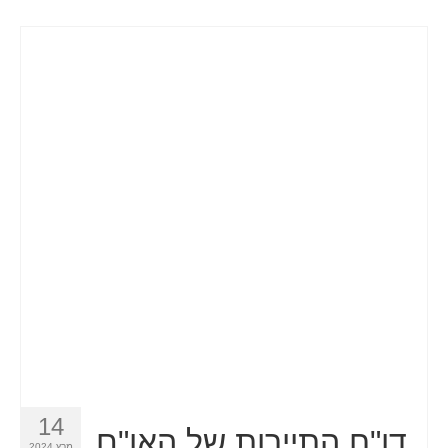
14
דו"ח התיירות של האו"ם
מרץ 2024