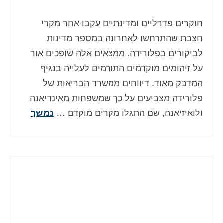
Deutsch
(
גרמנית
)
חוקרים פדרליים ומדינתיים עקבו אחר מקרי
Ελληνικά
(
יוונית
)
חצבת שהתרחשו לאחרונה במספר מדינות
Magyar
(
הונגרית
)
לביקורים בפלורידה. ממצאים אלה שופכים אור
על זיהומים מוקדמים התורמים לעלייה בנגיף
Italiano
(
איטלקית
)
המדבק מאוד. דיווחים ממשרד הבריאות של
日本語
(
יפנית
)
פלורידה מצביעים על כך שמשפחות מאינדיאנה
ולואיזיאנה, שם התגלו מקרים מוקדם …
נמשך
한국어
(
קוראנית
)
Norsk bokmål
(
נורווגית
)
Polski
(
פולנית
)
Português
(
פורטוגזית
)
Slovenčina
(
סלאבית
)
Slovenščina
(
סלובנית
)