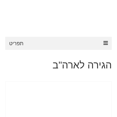
תפריט
ESTA
הגירה לארה"ב
דרישות ESTA
FAQ
VWP
עֶזרָה
חדשות