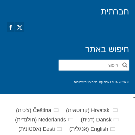
חברתית
חיפוש באתר
חפש
את:
© 2026 ESTA אמריקה. כל הזכויות שמורות.
'
'
Hrvatski
(
קרוטאית
)
Čeština
(
צ'כית
)
Dansk
(
דנית
)
Nederlands
(
הולנדית
)
English
(
אנגלית
)
Eesti
(
אסטונית
)