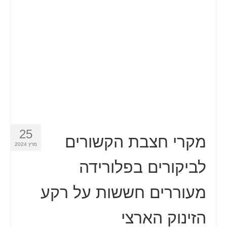
איש קשר
טופס בקשה
עברית
Hrvatski
(
קרוטאית
)
Čeština
(
צ'כית
)
Dansk
(
דנית
)
25
Nederlands
(
הולנדית
)
מקרי חצבת הקשורים
מרץ 2024
English
(
אנגלית
)
לביקורים בפלורידה
Eesti
(
אסטונית
)
מעוררים חששות על רקע
Suomi
(
פינית
)
הזינוק הארצי
Français
(
צרפתית
)