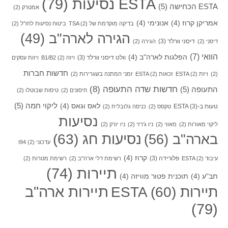
ESTA נסיעות
(79)
ESTA הכחישה
(5)
אמטרק
(2)
אמריקן קרוז
(4)
אנונימי
(4)
בדיקה מוקדמת של TSA
(2)
ביטוח נסיעות לחו"ל
(2)
הגירה לארה"ב
(49)
דיסני וורלד
(3)
דיסני
(2)
הגירה
(2)
הוואי
(7)
הפלגות לארה"ב
(4)
וולט דיסני וורלד
(3)
ויזה B1/B2
(2)
ויזות עסקים
חדשות חברות
(2)
ויזת ESTA
(2)
זכאות ESTA
(2)
זמני המתנה בשגרירות
(2)
חדשות שדה התעופה
(8)
התעופה
(5)
חיסונים
(2)
טיסות שבוטלו
(2)
ליקוי חמה
(5)
לאס וגאס
(4)
טעות ב-ESTA
(3)
טקסס
(2)
כניסה גלובלית
(2)
נסיעות
ליקוי מאורות
(2)
מאווי
(2)
ניו ג'רזי
(2)
ניו יורק
(2)
בארה"ב
(56)
נסיעות חג
(63)
עדכוני I94
(2)
קרוז
(4)
פלורידה
(3)
עיבוד ESTA
(2)
רשימת דלי ארה"ב
(2)
רשימת מטרות
(2)
תיירות
(74)
תב"ע
(4)
תוכנית פטור מוויזה
(4)
תיירות ארה"ב
תיירות ESTA
(60)
(79)