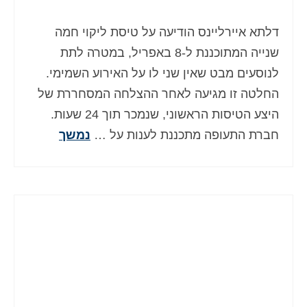
Deutsch
(
גרמנית
)
דלתא איירליינס הודיעה על טיסת ליקוי חמה
Ελληνικά
(
יוונית
)
שנייה המתוכננת ל-8 באפריל, במטרה לתת
Magyar
(
הונגרית
)
לנוסעים מבט שאין שני לו על האירוע השמימי.
החלטה זו מגיעה לאחר ההצלחה המסחררת של
Italiano
(
איטלקית
)
היצע הטיסות הראשוני, שנמכר תוך 24 שעות.
日本語
(
יפנית
)
חברת התעופה מתכננת לענות על …
נמשך
한국어
(
קוראנית
)
Norsk bokmål
(
נורווגית
)
Polski
(
פולנית
)
Português
(
פורטוגזית
)
Slovenčina
(
סלאבית
)
Slovenščina
(
סלובנית
)