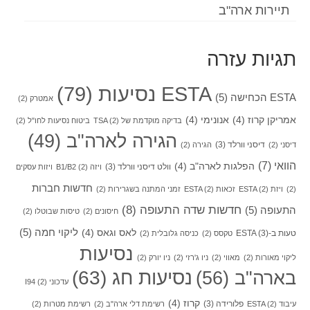
תיירות ארה"ב
תגיות עזרה
ESTA נסיעות
(79)
ESTA הכחישה
(5)
אמטרק
(2)
אמריקן קרוז
(4)
אנונימי
(4)
בדיקה מוקדמת של TSA
(2)
ביטוח נסיעות לחו"ל
(2)
הגירה לארה"ב
(49)
דיסני וורלד
(3)
דיסני
(2)
הגירה
(2)
הוואי
(7)
הפלגות לארה"ב
(4)
וולט דיסני וורלד
(3)
ויזה B1/B2
(2)
ויזות עסקים
חדשות חברות
(2)
ויזת ESTA
(2)
זכאות ESTA
(2)
זמני המתנה בשגרירות
(2)
חדשות שדה התעופה
(8)
התעופה
(5)
חיסונים
(2)
טיסות שבוטלו
(2)
ליקוי חמה
(5)
לאס וגאס
(4)
טעות ב-ESTA
(3)
טקסס
(2)
כניסה גלובלית
(2)
נסיעות
ליקוי מאורות
(2)
מאווי
(2)
ניו ג'רזי
(2)
ניו יורק
(2)
בארה"ב
(56)
נסיעות חג
(63)
עדכוני I94
(2)
קרוז
(4)
פלורידה
(3)
עיבוד ESTA
(2)
רשימת דלי ארה"ב
(2)
רשימת מטרות
(2)