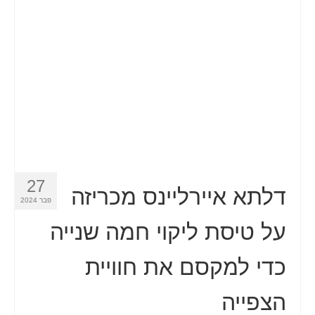
איש קשר
טופס בקשה
עברית
Hrvatski
(
קרוטאית
)
Čeština
(
צ'כית
)
Dansk
(
דנית
)
27
Nederlands
(
הולנדית
)
דלתא איירליינס מכריזה
פבר 2024
English
(
אנגלית
)
על טיסת ליקוי חמה שנייה
Eesti
(
אסטונית
)
כדי למקסם את חוויית
Suomi
(
פינית
)
הצפייה
Français
(
צרפתית
)