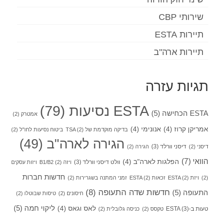
שירותי CBP
תיירות ESTA
תיירות ארה"ב
תגיות עזרה
ESTA נסיעות
(79)
ESTA הכחישה
(5)
אמטרק
(2)
אמריקן קרוז
(4)
אנונימי
(4)
בדיקה מוקדמת של TSA
(2)
ביטוח נסיעות לחו"ל
(2)
הגירה לארה"ב
(49)
דיסני וורלד
(3)
דיסני
(2)
הגירה
(2)
הוואי
(7)
הפלגות לארה"ב
(4)
וולט דיסני וורלד
(3)
ויזה B1/B2
(2)
ויזות עסקים
חדשות חברות
(2)
ויזת ESTA
(2)
זכאות ESTA
(2)
זמני המתנה בשגרירות
(2)
חדשות שדה התעופה
(8)
התעופה
(5)
חיסונים
(2)
טיסות שבוטלו
(2)
ליקוי חמה
(5)
לאס וגאס
(4)
טעות ב-ESTA
(3)
טקסס
(2)
כניסה גלובלית
(2)