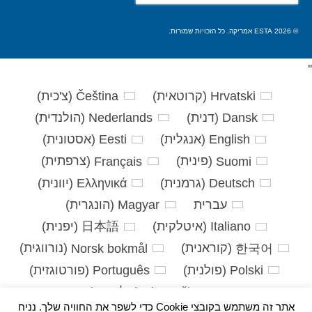
את:
© 2026 ESTA אמריקה. כל הזכויות שמורות.
'
'
Hrvatski
(
קרוטאית
)
Čeština
(
צ'כית
)
Dansk
(
דנית
)
Nederlands
(
הולנדית
)
English
(
אנגלית
)
Eesti
(
אסטונית
)
Suomi
(
פינית
)
Français
(
צרפתית
)
Deutsch
(
גרמנית
)
Ελληνικά
(
יוונית
)
עברית
Magyar
(
הונגרית
)
Italiano
(
איטלקית
)
日本語
(
יפנית
)
한국어
(
קוראנית
)
Norsk bokmål
(
נורווגית
)
Polski
(
פולנית
)
Português
(
פורטוגזית
)
Slovenčina
(
סלאבית
)
אתר זה משתמש בקובצי Cookie כדי לשפר את החוויה שלך. נניח