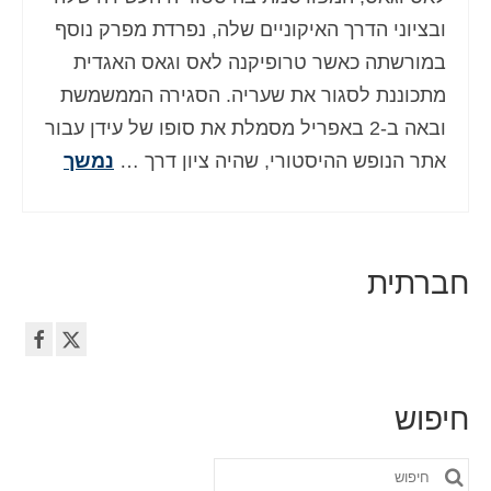
Deutsch
(
גרמנית
)
ובציוני הדרך האיקוניים שלה, נפרדת מפרק נוסף
במורשתה כאשר טרופיקנה לאס וגאס האגדית
Ελληνικά
(
יוונית
)
מתכוננת לסגור את שעריה. הסגירה הממשמשת
Magyar
(
הונגרית
)
ובאה ב-2 באפריל מסמלת את סופו של עידן עבור
אתר הנופש ההיסטורי, שהיה ציון דרך …
נמשך
Italiano
(
איטלקית
)
日本語
(
יפנית
)
한국어
(
קוראנית
)
חברתית
Norsk bokmål
(
נורווגית
)
Polski
(
פולנית
)
Português
(
פורטוגזית
)
חיפוש
Slovenčina
(
סלאבית
)
חפש
Slovenščina
(
סלובנית
)