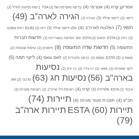
אמריקן קרוז
(4)
אנונימי
(4)
בדיקה מוקדמת של TSA
(2)
ביטוח נסיעות לחו"ל
(2)
הגירה לארה"ב
(49)
דיסני וורלד
(3)
דיסני
(2)
הגירה
(2)
הוואי
(7)
הפלגות לארה"ב
(4)
וולט דיסני וורלד
(3)
ויזה B1/B2
(2)
ויזות עסקים
חדשות חברות
(2)
ויזת ESTA
(2)
זכאות ESTA
(2)
זמני המתנה בשגרירות
(2)
חדשות שדה התעופה
(8)
התעופה
(5)
חיסונים
(2)
טיסות שבוטלו
(2)
ליקוי חמה
(5)
לאס וגאס
(4)
טעות ב-ESTA
(3)
טקסס
(2)
כניסה גלובלית
(2)
נסיעות
ליקוי מאורות
(2)
מאווי
(2)
ניו ג'רזי
(2)
ניו יורק
(2)
בארה"ב
(56)
נסיעות חג
(63)
עדכוני I94
(2)
קרוז
(4)
פלורידה
(3)
עיבוד ESTA
(2)
רשימת דלי ארה"ב
(2)
רשימת מטרות
(2)
תיירות
(74)
תב"ע
(4)
תוכנית פטור מוויזה
(4)
תיירות ארה"ב
תיירות ESTA
(60)
(79)