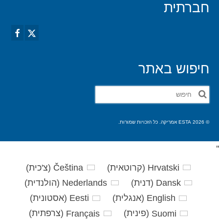
חברתית
חיפוש באתר
חפש
את:
© 2026 ESTA אמריקה. כל הזכויות שמורות.
'
'
Hrvatski
(
קרוטאית
)
Čeština
(
צ'כית
)
Dansk
(
דנית
)
Nederlands
(
הולנדית
)
English
(
אנגלית
)
Eesti
(
אסטונית
)
Suomi
(
פינית
)
Français
(
צרפתית
)