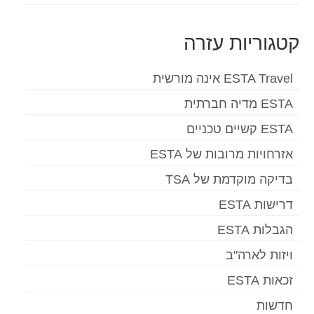
Deutsch
(
גרמנית
)
קטגוריות עזרה
Ελληνικά
(
יוונית
)
Magyar
(
הונגרית
)
ESTA Travel אינה מורשית
Italiano
(
איטלקית
)
ESTA מדיה חברתית
ESTA קשיים טכניים
日本語
(
יפנית
)
אזרחויות מרובות של ESTA
한국어
(
קוראנית
)
בדיקה מוקדמת של TSA
Norsk bokmål
(
נורווגית
)
דרישות ESTA
Polski
(
פולנית
)
הגבלות ESTA
Português
(
פורטוגזית
)
ויזות לארה"ב
Slovenčina
(
סלאבית
)
זכאות ESTA
Slovenščina
(
סלובנית
)
חדשות