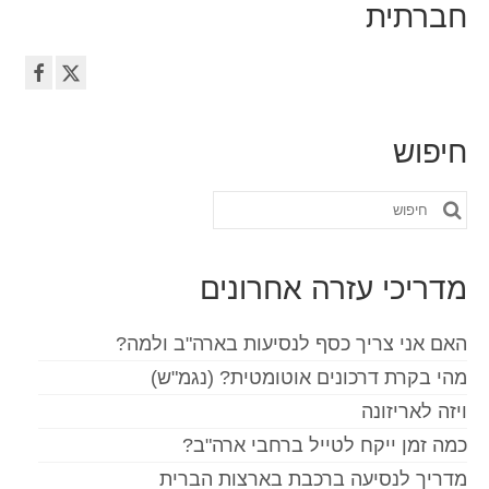
חברתית
איש קשר
טופס בקשה
עברית
חיפוש
Hrvatski
(
קרוטאית
)
Čeština
(
צ'כית
)
חפש
את:
Dansk
(
דנית
)
מדריכי עזרה אחרונים
Nederlands
(
הולנדית
)
English
(
אנגלית
)
האם אני צריך כסף לנסיעות בארה"ב ולמה?
מהי בקרת דרכונים אוטומטית? (נגמ"ש)
Eesti
(
אסטונית
)
ויזה לאריזונה
Suomi
(
פינית
)
כמה זמן ייקח לטייל ברחבי ארה"ב?
Français
(
צרפתית
)
מדריך לנסיעה ברכבת בארצות הברית