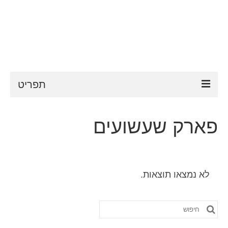
תפריט
ESTA
פארק שעשועים
דרישות ESTA
FAQ
לא נמצאו תוצאות.
VWP
עֶזרָה
חפש
חדשות
את: