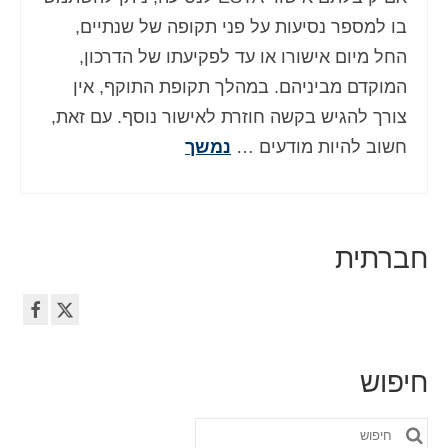
Deutsch
(
גרמנית
)
בו למספר נסיעות על פני תקופה של שנתיים,
החל מיום אישורו או עד לפקיעתו של הדרכון,
Ελληνικά
(
יוונית
)
המוקדם מביניהם. במהלך תקופת התוקף, אין
Magyar
(
הונגרית
)
צורך להגיש בקשה חוזרת לאישור נוסף. עם זאת,
חשוב להיות מודעים …
נמשך
Italiano
(
איטלקית
)
日本語
(
יפנית
)
한국어
(
קוראנית
)
חברתית
Norsk bokmål
(
נורווגית
)
Polski
(
פולנית
)
Português
(
פורטוגזית
)
חיפוש
Slovenčina
(
סלאבית
)
חפש
Slovenščina
(
סלובנית
)