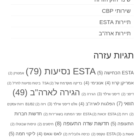
שירותי CBP
תיירות ESTA
תיירות ארה"ב
תגיות עזרה
ESTA נסיעות
(79)
ESTA הכחישה
(5)
אמטרק
(2)
אמריקן קרוז
(4)
אנונימי
(4)
בדיקה מוקדמת של TSA
(2)
ביטוח נסיעות לחו"ל
(2)
הגירה לארה"ב
(49)
דיסני וורלד
(3)
דיסני
(2)
הגירה
(2)
הוואי
(7)
הפלגות לארה"ב
(4)
וולט דיסני וורלד
(3)
ויזה B1/B2
(2)
ויזות עסקים
חדשות חברות
(2)
ויזת ESTA
(2)
זכאות ESTA
(2)
זמני המתנה בשגרירות
(2)
חדשות שדה התעופה
(8)
התעופה
(5)
חיסונים
(2)
טיסות שבוטלו
(2)
ליקוי חמה
(5)
לאס וגאס
(4)
טעות ב-ESTA
(3)
טקסס
(2)
כניסה גלובלית
(2)