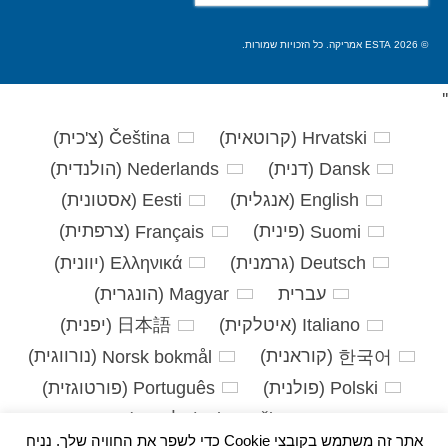
את:
© 2026 ESTA אמריקה. כל הזכויות שמורות.
'
'
Hrvatski
(
קרוטאית
)
Čeština
(
צ'כית
)
Dansk
(
דנית
)
Nederlands
(
הולנדית
)
English
(
אנגלית
)
Eesti
(
אסטונית
)
Suomi
(
פינית
)
Français
(
צרפתית
)
Deutsch
(
גרמנית
)
Ελληνικά
(
יוונית
)
עברית
Magyar
(
הונגרית
)
Italiano
(
איטלקית
)
日本語
(
יפנית
)
한국어
(
קוראנית
)
Norsk bokmål
(
נורווגית
)
Polski
(
פולנית
)
Português
(
פורטוגזית
)
Slovenčina
(
סלאבית
)
אתר זה משתמש בקובצי Cookie כדי לשפר את החוויה שלך. נניח