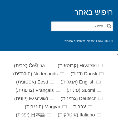
חיפוש באתר
חפש
את:
© 2026 ESTA אמריקה. כל הזכויות שמורות.
'
'
Hrvatski
(
קרוטאית
)
Čeština
(
צ'כית
)
Dansk
(
דנית
)
Nederlands
(
הולנדית
)
English
(
אנגלית
)
Eesti
(
אסטונית
)
Suomi
(
פינית
)
Français
(
צרפתית
)
Deutsch
(
גרמנית
)
Ελληνικά
(
יוונית
)
עברית
Magyar
(
הונגרית
)
Italiano
(
איטלקית
)
日本語
(
יפנית
)