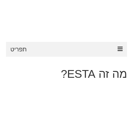
תפריט
ESTA
מה זה ESTA?
דרישות ESTA
FAQ
VWP
עֶזרָה
חדשות