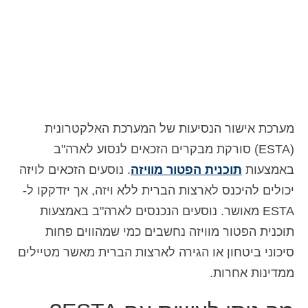
איש קשר
טופס בקשה
עברית
Hrvatski
(
קרוטאית
)
Čeština
(
צ'כית
)
מערכת אישור הנסיעות של המערכת האלקטרונית
(ESTA) סורקת מבקרים הזכאים לנסוע לארה"ב
Dansk
(
דנית
)
באמצעות
תוכנית הפטור מוויזה
. נוסעים הזכאים לויזה
Nederlands
(
הולנדית
)
יכולים להיכנס לארצות הברית ללא ויזה, אך יזדקקו ל-
ESTA מאושר. נוסעים הנכנסים לארה"ב באמצעות
English
(
אנגלית
)
תוכנית הפטור מוויזה נחשבים כמי שמהווים פחות
Eesti
(
אסטונית
)
סיכוני ביטחון או הגירה לארצות הברית מאשר מטיילים
Suomi
(
פינית
)
ממדינות אחרות.
Français
(
צרפתית
)