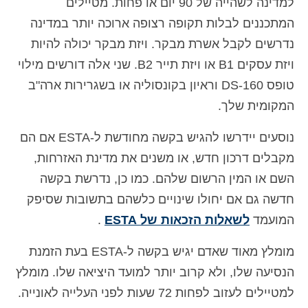
למדינה לשהייה של 90 יום או פחות. מטיילים
המתכננים לבלות תקופה רצופה ארוכה יותר במדינה
נדרשים לקבל אשרת מבקר. ויזת מבקר יכולה להיות
ויזת עסקים B1 או ויזת תייר B2. שני אלה דורשים מילוי
טופס DS-160 וראיון בקונסוליה או בשגרירות ארה"ב
המקומית שלך.
נוסעים יידרשו להגיש בקשה מחודשת ל-ESTA אם הם
מקבלים דרכון חדש, או משנים את מדינת האזרחות,
השם או המין הרשום שלהם. כמו כן, נדרשת בקשה
חדשה גם אם יחולו שינויים כלשהם בתשובות שסיפק
המועמד
לשאלות הזכאות של ESTA
.
מומלץ מאוד שאדם יגיש בקשה ל-ESTA בעת הזמנת
הנסיעה שלו, ולא קרוב יותר למועד היציאה שלו. מומלץ
למטיילים לעזוב לפחות 72 שעות לפני העלייה לאונייה.