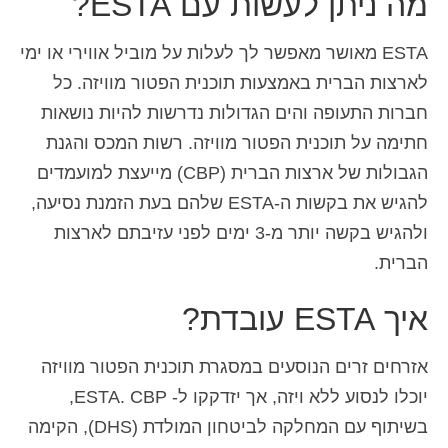
מה ניתן לעשות עם ESTA?
Deutsch
(
גרמנית
)
ESTA מאושר מאפשר לך לעלות על מוביל אווירי או ימי
Ελληνικά
(
יוונית
)
לארצות הברית באמצעות תוכנית הפטור מוויזה. כל
Magyar
(
הונגרית
)
חברות התעופה והים הגדולות נדרשות להיות נושאות
חתימה על תוכנית הפטור מוויזה. רשות המכס והגנת
Italiano
(
איטלקית
)
הגבולות של ארצות הברית (CBP) מייעצת למועמדים
日本語
(
יפנית
)
להגיש את בקשות ה-ESTA שלהם בעת הזמנת נסיעה,
한국어
(
קוראנית
)
ולהגיש בקשה יותר מ-3 ימים לפני עזיבתם לארצות
הברית.
Norsk bokmål
(
נורווגית
)
איך ESTA עובדת?
Polski
(
פולנית
)
Português
(
פורטוגזית
)
אזרחים זרים הנוסעים במסגרת תוכנית הפטור מוויזה
Slovenčina
(
סלאבית
)
יוכלו לנסוע ללא ויזה, אך יזדקקו ל- ESTA. CBP,
בשיתוף עם המחלקה לביטחון המולדת (DHS), הקימה
Slovenščina
(
סלובנית
)