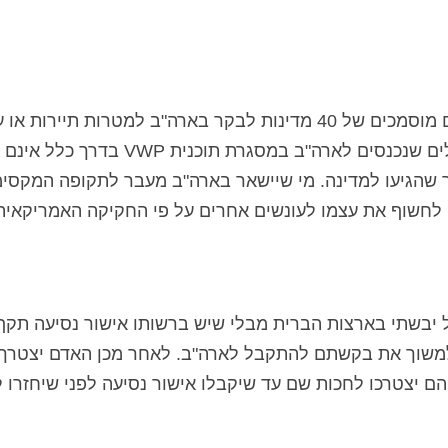
תוכנית VWP או פטור מוויזה מאפשרת לאזרחים מוסמכים של 40 מדינות לבקר בארה"ב למטרות תיי
ולהישאר במדינה ללא ויזה למשך 90 יום. מטיילים שנכנסים לארה"ב במסגרת תוכני
 שהגיעו למדינה. מי שיישאר בארה"ב מעבר לתקופה המקסי
VW מגיע למעבר גבול יבשתי בארצות הברית מבלי שיש ברשותו אישור נסיעה תק
ו למשוך את בקשתם להתקבל לארה"ב. לאחר מכן האדם יצטרך 
דה או מקסיקו ומשם להגיש בקשת ESTA . הם יצטרכו לחכות שם עד שיקבלו אישור נסיעה לפני שיחזר