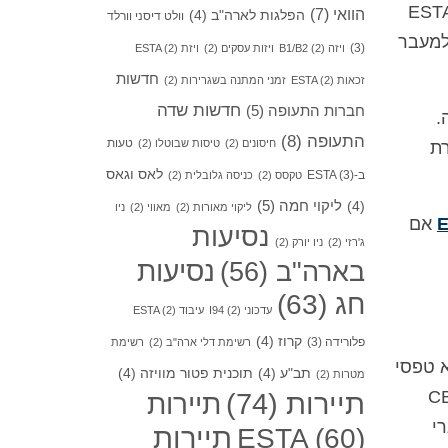
ף בדרך כלל למשך שנתיים וניתן להשתמש בו עבור ערכים מרובים. אנשים שכבר יש להם ESTA
הוואי
(7)
הפלגות לארה"ב
(4)
וולט דיסני וורלד
למעבר
(3)
ויזה B1/B2
(2)
ויזות עסקים
(2)
ויזת ESTA
(2)
חדשות
זכאות ESTA
(2)
זמני המתנה בשגרירות
(2)
חדשות שדה
חברות התעופה
(5)
.
התעופה
(8)
טעות
חיסונים
(2)
טיסות שבוטלו
(2)
ה B שאינה מהגרת
לאס וגאס
ב-ESTA
(3)
טקסס
(2)
כניסה גלובלית
(2)
ליקוי חמה
(5)
(4)
ליקוי מאורות
(2)
מאווי
(2)
ניו
אם
נסיעות
ג'רזי
(2)
ניו יורק
(2)
בארה"ב
(56)
נסיעות
חג
(63)
עדכוני I94
(2)
עיבוד ESTA
(2)
קרוז
(4)
פלורידה
(3)
רשימת דלי ארה"ב
(2)
רשימת
ים למלא טפסי
תב"ע
(4)
תוכנית פטור מוויזה
(4)
מטרות
(2)
 אותו מידע שהיה עד כה חלק מטופס I-94W מנייר. CBP
תיירות
(74)
תיירות
גרי
תיירות
ESTA
(60)