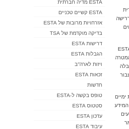
ESTA מדיה חברתית
ית
ESTA קשיים טכניים
כים למלא טופס I-94 נייר ולשלם את האגרה המתאימה. החל מה-2 במאי 2022, דרישה
אזרחויות מרובות של ESTA
ים
בדיקה מוקדמת של TSA
דרישות ESTA
סופית אם מבקר רשאי להיכנס לארה"ב או לא מוטלת על CBP (מכס וביקורת גבולות), ESTA
הגבלות ESTA
המטרה
ויזות לארה"ב
בלה
זכאות ESTA
 עבור
חדשות
טופס בקשה ל-ESTA
לות ימיים
ר ESTA ולמסור את המידע
סטטוס ESTA
עים
עדכון ESTA
משמר
עיבוד ESTA