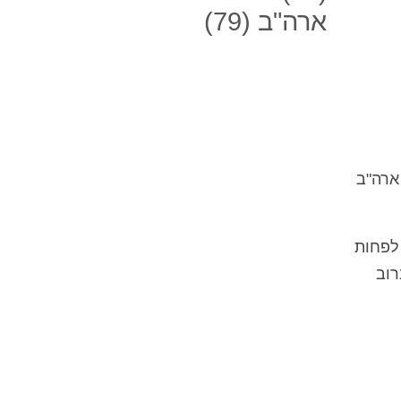
ארה"ב
(79)
ת ארה"ב
יה עליך לחזור לאתר האינטרנט של ESTA . CBP צריך לפחות
 ברוב