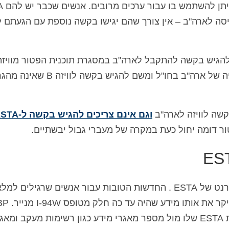
ESTA מאושר תק
סה לארה"ב – אין צורך שהם יגישו בקשה נוספת עם הגעתם 
וכל עוד להגיש בקשה להתקבל לארה"ב במסגרת תוכנית הפטור מוויזה
במקום זאת, הוא או היא יצטרכו לבקר בקונסוליה של ארה"ב בחו"ל ומשם להגיש בקשה לוויז
קשה לוויזה לארה"ב
וגם אינם צריכים להגיש בקשה ל-ESTA
ור דומה יחול כעת במקרה של מעברי גבול יבשתיים.
את בקשות ה-ESTA יש להגיש דרך אתר האינטרנט של ESTA . החדשות הטובות עבור אנשים שרגיל
I-94W הן שטופס הבקשה של ESTA מבקש בעיקר את
יאמת את המידע שהוגש על ידי המבקש בבקשת ESTA שלו מול מספר מאגרי מידע כגון רשימות מעקב ומא