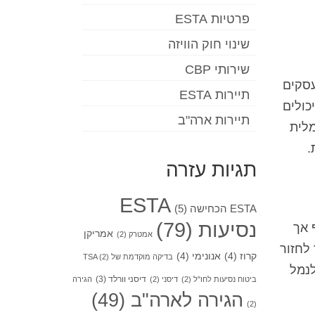
פרטיות ESTA
שינוי חוק הוויזה
שירותי CBP
רות או עסקים
תיירות ESTA
ת VWP בדרך כלל אינם יכולים
תיירות ארה"ב
מלית
תגיות עזרה
ESTA
ESTA הכחישה
(5)
נסיעות
(79)
ף אך
אמריקן
אמטרק
(2)
לחזור
קרוז
(4)
אנונימי
(4)
בדיקה מוקדמת של TSA
(2)
ו לנמל
דיסני וורלד
(3)
ביטוח נסיעות לחו"ל
(2)
דיסני
(2)
הגירה
הגירה לארה"ב
(49)
(2)