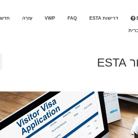
דרישות ESTA
FAQ
VWP
עֶזרָה
חדשו
רית