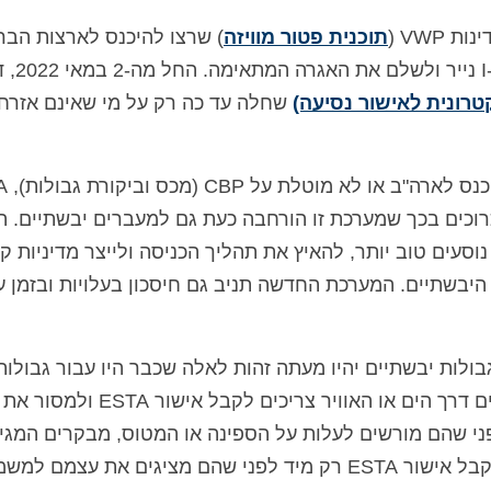
תוכנית פטור מוויזה
) שרצו להיכנס לארצות הבר
במעבר גבול יבשתי היו צרי
שחלה עד כה רק על מי שאינם אזרח
למרות שההחלטה ה
כרוכים בכך שמערכת זו הורחבה כעת גם למעברים יבשתיים. 
וסעים טוב יותר, להאיץ את תהליך הכניסה ולייצר מדיניות ק
 של VWP במעברי הגבול היבשתיים. המערכת החדשה תניב גם חיסכון בעלויות ובזמן
 הבדל משמעותי אחד, תקנות ה-ESTA לגבולות יבשתיים יהיו מעתה זהות לאלה שכבר היו עבור גבו
המגיעים דרך הים או האוויר צריכים לקבל אישו
פני שהם מורשים לעלות על הספינה או המטוס, מבקרים המגי
בדרך היבשה (בדרך כלל ברכב פרטי) יצטרכו לקבל אישור ESTA רק מיד לפני שהם מציגים את עצמם ל