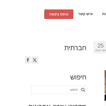
ת
איש קשר
טופס בקשה
25
חברתית
אפר 2022
חיפוש
חפש
את: