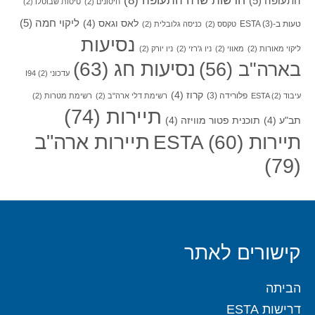
חדשות שדה התעופה
(8)
התעופה
(5)
חיסונים
(2)
טיסות שבוטלו
(2)
ליקוי חמה
(5)
לאס וגאס
(4)
טעות ב-ESTA
(3)
טקסס
(2)
כניסה גלובלית
(2)
נסיעות
ליקוי מאורות
(2)
מאווי
(2)
ניו ג'רזי
(2)
ניו יורק
(2)
בארה"ב
(56)
נסיעות חג
(63)
עדכוני I94
(2)
קרוז
(4)
פלורידה
(3)
עיבוד ESTA
(2)
רשימת דלי ארה"ב
(2)
רשימת מטרות
(2)
תיירות
(74)
תב"ע
(4)
תוכנית פטור מוויזה
(4)
תיירות ארה"ב
תיירות ESTA
(60)
(79)
קישורים לאתר
הביתה
דרישות ESTA