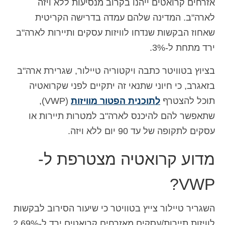
אזרחים קרואטים ייהנו בקרוב מנסיעות ללא ויזה
Deutsch
(
גרמנית
)
לארה"ב. המדינה שלהם עמדה בדרישה הקריטית
שאחוז הבקשות שנדחו לוויזות עסקים ותיירות לארה"ב
Ελληνικά
(
יוונית
)
ירד מתחת ל-3%.
Magyar
(
הונגרית
)
בציוץ בטוויטר כתבה ויקטוריה טיילור, שגרירת ארה"ב
Italiano
(
איטלקית
)
בזאגרב, כי חיוני שתנאי זה יתקיים לפני שקרואטיה
日本語
(
יפנית
)
תוכל להצטרף
לתוכנית הפטור מוויזות
(VWP),
한국어
(
קוראנית
)
שתאפשר להם להיכנס לארה"ב למטרות תיירות או
עסקים לתקופה של עד 90 יום ללא ויזה.
Norsk bokmål
(
נורווגית
)
מדוע קרואטיה מצטרפת ל-
Polski
(
פולנית
)
Português
(
פורטוגזית
)
VWP?
Slovenčina
(
סלאבית
)
השגריר טיילור צייץ בטוויטר כי שיעור הסירוב לבקשות
Slovenščina
(
סלובנית
)
לוויזות תיירות/עסקים מאזרחים קרואטים ירד ל-2.69%