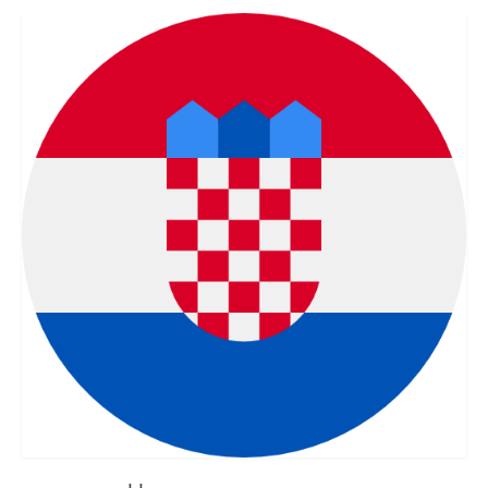
איש קשר
טופס בקשה
עברית
Hrvatski
(
קרוטאית
)
Čeština
(
צ'כית
)
Dansk
(
דנית
)
Nederlands
(
הולנדית
)
English
(
אנגלית
)
Eesti
(
אסטונית
)
Suomi
(
פינית
)
Français
(
צרפתית
)