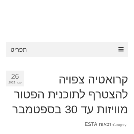
תפריט
ESTA
26
קרואטיה צפויה
דרישות ESTA
פבר 2021
FAQ
להצטרף לתוכנית הפטור
VWP
מוויזות עד 30 בספטמבר
עֶזרָה
זכאות ESTA
Category:
חדשות