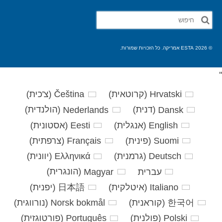
חפש
את:
© 2026 ESTA אמריקה. כל הזכויות שמורות.
'
'
Hrvatski
(
קרוטאית
)
Čeština
(
צ'כית
)
Dansk
(
דנית
)
Nederlands
(
הולנדית
)
English
(
אנגלית
)
Eesti
(
אסטונית
)
Suomi
(
פינית
)
Français
(
צרפתית
)
Deutsch
(
גרמנית
)
Ελληνικά
(
יוונית
)
עברית
Magyar
(
הונגרית
)
Italiano
(
איטלקית
)
日本語
(
יפנית
)
한국어
(
קוראנית
)
Norsk bokmål
(
נורווגית
)
Polski
(
פולנית
)
Português
(
פורטוגזית
)