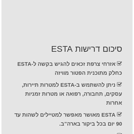
איש קשר
טופס בקשה
עברית
Hrvatski
(
קרוטאית
)
סיכום דרישות ESTA
Čeština
(
צ'כית
)
אזרחי צרפת זכאים להגיש בקשה ל-ESTA
Dansk
(
דנית
)
כחלק מתוכנית הפטור מוויזה
Nederlands
(
הולנדית
)
ניתן להשתמש ב-ESTA למטרות תיירות,
English
(
אנגלית
)
עסקים, תחבורה, רפואה או מטרות זמניות
אחרות
Eesti
(
אסטונית
)
ESTA מאושר מאפשר למטיילים לשהות עד
Suomi
(
פינית
)
90 יום בכל ביקור בארה"ב.
Français
(
צרפתית
)