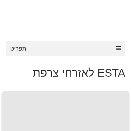
תפריט
ESTA
ESTA לאזרחי צרפת
דרישות ESTA
FAQ
VWP
עֶזרָה
חדשות