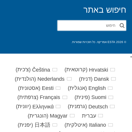
חיפוש באתר
חפש
את:
© 2026 ESTA אמריקה. כל הזכויות שמורות.
'
'
Hrvatski
(
קרוטאית
)
Čeština
(
צ'כית
)
Dansk
(
דנית
)
Nederlands
(
הולנדית
)
English
(
אנגלית
)
Eesti
(
אסטונית
)
Suomi
(
פינית
)
Français
(
צרפתית
)
Deutsch
(
גרמנית
)
Ελληνικά
(
יוונית
)
עברית
Magyar
(
הונגרית
)
Italiano
(
איטלקית
)
日本語
(
יפנית
)