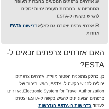
אזרחים צרפתים הנוסעים בחברות תעופה
Deutsch
(
גרמנית
)
מסחריות או בחברות תעופה ימיות יכולים
Ελληνικά
(
יוונית
)
להגיש בקשה ל-ESTA
אזרחי צרפת יצטרכו גם למלא
דרישות ESTA
Magyar
(
הונגרית
)
אחרות
Italiano
(
איטלקית
)
日本語
(
יפנית
)
האם אזרחים צרפתים זכאים ל-
한국어
(
קוראנית
)
ESTA?
Norsk bokmål
(
נורווגית
)
Polski
(
פולנית
)
כן, כחלק מתוכנית הפטור מוויזה, אזרחים צרפתים
יכולים להגיש בקשה ל- ESTA, ראשי תיבות של
Português
(
פורטוגזית
)
Electronic System for Travel Authorization. אזרחים
Slovenčina
(
סלאבית
)
צרפתים המעוניינים להגיש בקשה ל-ESTA יצטרכו
לעמוד
בדרישות ה-ESTA הנדרשות
.
Slovenščina
(
סלובנית
)