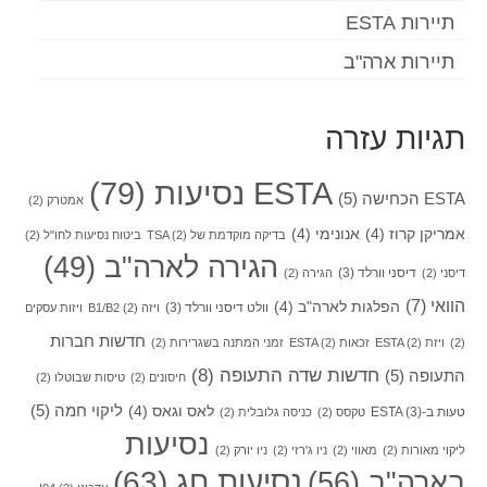
תיירות ESTA
תיירות ארה"ב
תגיות עזרה
ESTA נסיעות
(79)
ESTA הכחישה
(5)
אמטרק
(2)
אמריקן קרוז
(4)
אנונימי
(4)
בדיקה מוקדמת של TSA
(2)
ביטוח נסיעות לחו"ל
(2)
הגירה לארה"ב
(49)
דיסני וורלד
(3)
דיסני
(2)
הגירה
(2)
הוואי
(7)
הפלגות לארה"ב
(4)
וולט דיסני וורלד
(3)
ויזה B1/B2
(2)
ויזות עסקים
חדשות חברות
(2)
ויזת ESTA
(2)
זכאות ESTA
(2)
זמני המתנה בשגרירות
(2)
חדשות שדה התעופה
(8)
התעופה
(5)
חיסונים
(2)
טיסות שבוטלו
(2)
ליקוי חמה
(5)
לאס וגאס
(4)
טעות ב-ESTA
(3)
טקסס
(2)
כניסה גלובלית
(2)
נסיעות
ליקוי מאורות
(2)
מאווי
(2)
ניו ג'רזי
(2)
ניו יורק
(2)
בארה"ב
(56)
נסיעות חג
(63)