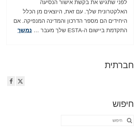
לפני שתגיש את בקשת אישור הנסיעה
Deutsch
(
גרמנית
)
האלקטרונית שלך. עם זאת, היוצאים מן הכלל
Ελληνικά
(
יוונית
)
היחידים הם מספר הדרכון והמדינה המנפיקה. אם
התקדמת ביישום ה-ESTA שלך מעבר …
נמשך
Magyar
(
הונגרית
)
Italiano
(
איטלקית
)
日本語
(
יפנית
)
חברתית
한국어
(
קוראנית
)
Norsk bokmål
(
נורווגית
)
Polski
(
פולנית
)
חיפוש
Português
(
פורטוגזית
)
חפש
Slovenčina
(
סלאבית
)
את:
Slovenščina
(
סלובנית
)