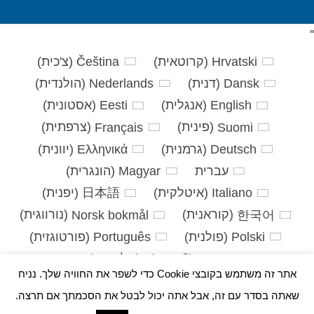
'
'
Hrvatski
(
קרוטאית
)
Čeština
(
צ'כית
)
Dansk
(
דנית
)
Nederlands
(
הולנדית
)
English
(
אנגלית
)
Eesti
(
אסטונית
)
Suomi
(
פינית
)
Français
(
צרפתית
)
Deutsch
(
גרמנית
)
Ελληνικά
(
יוונית
)
עברית
Magyar
(
הונגרית
)
Italiano
(
איטלקית
)
日本語
(
יפנית
)
한국어
(
קוראנית
)
Norsk bokmål
(
נורווגית
)
Polski
(
פולנית
)
Português
(
פורטוגזית
)
Slovenčina
(
סלאבית
)
אתר זה משתמש בקובצי Cookie כדי לשפר את החוויה שלך. נניח
Slovenščina
(
סלובנית
)
Español
(
ספרדית
)
שאתה בסדר עם זה, אבל אתה יכול לבטל את הסכמתך אם תרצה.
Svenska
(
שוודית
)