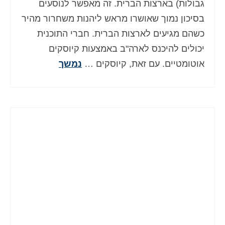
גבולות) בארצות הברית. זה מאפשר לנוסעים
Deutsch
(
גרמנית
)
בסיכון נמוך שאושרו מראש ליהנות משחרור מהיר
Ελληνικά
(
יוונית
)
כשהם מגיעים לארצות הברית. חברי התוכנית
יכולים להיכנס לארה"ב באמצעות קיוסקים
Magyar
(
הונגרית
)
אוטומטיים. עם זאת, קיוסקים …
נמשך
Italiano
(
איטלקית
)
日本語
(
יפנית
)
한국어
(
קוראנית
)
Norsk bokmål
(
נורווגית
)
Polski
(
פולנית
)
Português
(
פורטוגזית
)
Slovenčina
(
סלאבית
)
Slovenščina
(
סלובנית
)