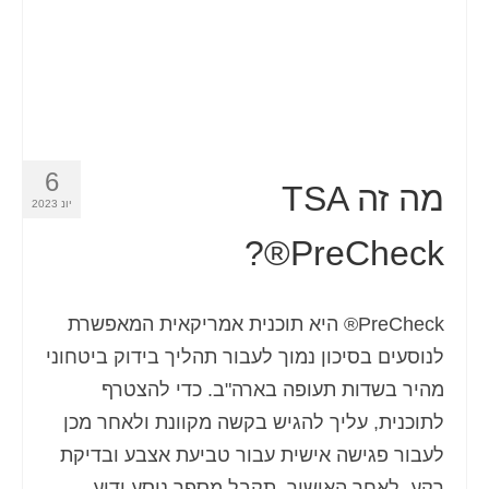
Español
(
ספרדית
)
Svenska
(
שוודית
)
6
מה זה TSA
יונ 2023
PreCheck®?
PreCheck® היא תוכנית אמריקאית המאפשרת
לנוסעים בסיכון נמוך לעבור תהליך בידוק ביטחוני
מהיר בשדות תעופה בארה"ב. כדי להצטרף
לתוכנית, עליך להגיש בקשה מקוונת ולאחר מכן
לעבור פגישה אישית עבור טביעת אצבע ובדיקת
רקע. לאחר האישור, תקבל מספר נוסע ידוע