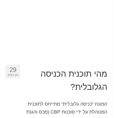
איש קשר
טופס בקשה
עברית
Hrvatski
(
קרוטאית
)
Čeština
(
צ'כית
)
Dansk
(
דנית
)
29
Nederlands
(
הולנדית
)
מהי תוכנית הכניסה
אוג 2023
English
(
אנגלית
)
הגלובלית?
Eesti
(
אסטונית
)
Suomi
(
פינית
)
המונח "כניסה גלובלית" מתייחס לתוכנית
המנוהלת על ידי סוכנות CBP (מכס והגנת
Français
(
צרפתית
)