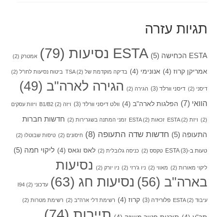
תגיות עזרה
ESTA נסיעות
(79)
ESTA הכחישה
(5)
אמטרק
(2)
אמריקן קרוז
(4)
אנונימי
(4)
בדיקה מוקדמת של TSA
(2)
ביטוח נסיעות לחו"ל
(2)
הגירה לארה"ב
(49)
דיסני וורלד
(3)
דיסני
(2)
הגירה
(2)
הוואי
(7)
הפלגות לארה"ב
(4)
וולט דיסני וורלד
(3)
ויזה B1/B2
(2)
ויזות עסקים
חדשות חברות
(2)
ויזת ESTA
(2)
זכאות ESTA
(2)
זמני המתנה בשגרירות
(2)
חדשות שדה התעופה
(8)
התעופה
(5)
חיסונים
(2)
טיסות שבוטלו
(2)
ליקוי חמה
(5)
לאס וגאס
(4)
טעות ב-ESTA
(3)
טקסס
(2)
כניסה גלובלית
(2)
נסיעות
ליקוי מאורות
(2)
מאווי
(2)
ניו ג'רזי
(2)
ניו יורק
(2)
בארה"ב
(56)
נסיעות חג
(63)
עדכוני I94
(2)
קרוז
(4)
פלורידה
(3)
עיבוד ESTA
(2)
רשימת דלי ארה"ב
(2)
רשימת מטרות
(2)
תיירות
(74)