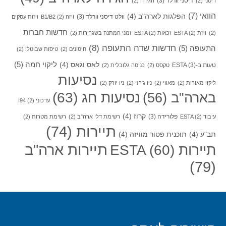
דיסני וורלד
(3)
דיסני
(2)
הגירה
(2)
הוואי
(7)
הפלגות לארה"ב
(4)
וולט דיסני וורלד
(3)
ויזה B1/B2
(2)
ויזות עסקים
חדשות חברות
(2)
ויזת ESTA
(2)
זכאות ESTA
(2)
זמני המתנה בשגרירות
(2)
חדשות שדה התעופה
(8)
התעופה
(5)
חיסונים
(2)
טיסות שבוטלו
(2)
ליקוי חמה
(5)
לאס וגאס
(4)
טעות ב-ESTA
(3)
טקסס
(2)
כניסה גלובלית
(2)
נסיעות
ליקוי מאורות
(2)
מאווי
(2)
ניו ג'רזי
(2)
ניו יורק
(2)
בארה"ב
(56)
נסיעות חג
(63)
עדכוני I94
(2)
קרוז
(4)
פלורידה
(3)
עיבוד ESTA
(2)
רשימת דלי ארה"ב
(2)
רשימת מטרות
(2)
תיירות
(74)
תב"ע
(4)
תוכנית פטור מוויזה
(4)
תיירות ארה"ב
תיירות ESTA
(60)
(79)