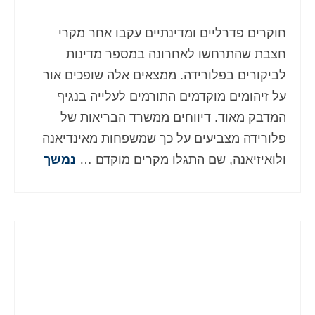
Deutsch
(
גרמנית
)
חוקרים פדרליים ומדינתיים עקבו אחר מקרי
Ελληνικά
(
יוונית
)
חצבת שהתרחשו לאחרונה במספר מדינות
Magyar
(
הונגרית
)
לביקורים בפלורידה. ממצאים אלה שופכים אור
על זיהומים מוקדמים התורמים לעלייה בנגיף
Italiano
(
איטלקית
)
המדבק מאוד. דיווחים ממשרד הבריאות של
日本語
(
יפנית
)
פלורידה מצביעים על כך שמשפחות מאינדיאנה
ולואיזיאנה, שם התגלו מקרים מוקדם …
נמשך
한국어
(
קוראנית
)
Norsk bokmål
(
נורווגית
)
Polski
(
פולנית
)
Português
(
פורטוגזית
)
Slovenčina
(
סלאבית
)
Slovenščina
(
סלובנית
)