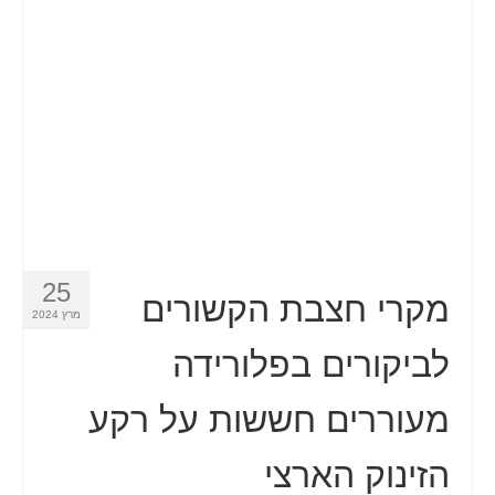
איש קשר
טופס בקשה
עברית
Hrvatski
(
קרוטאית
)
Čeština
(
צ'כית
)
Dansk
(
דנית
)
25
Nederlands
(
הולנדית
)
מקרי חצבת הקשורים
מרץ 2024
English
(
אנגלית
)
לביקורים בפלורידה
Eesti
(
אסטונית
)
מעוררים חששות על רקע
Suomi
(
פינית
)
הזינוק הארצי
Français
(
צרפתית
)