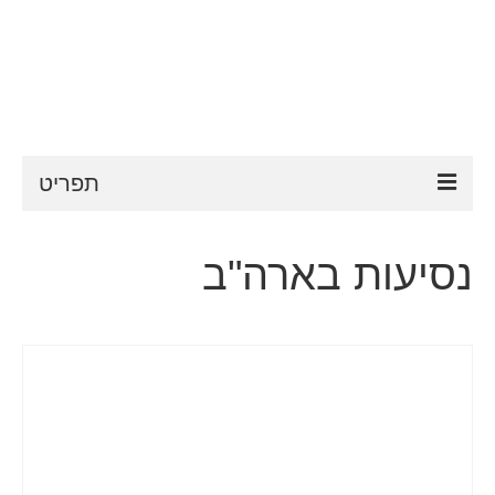
תפריט
ESTA
נסיעות בארה"ב
דרישות ESTA
FAQ
VWP
עֶזרָה
חדשות