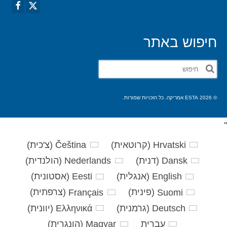
חיפוש באתר
חפש
את:
© 2026 ESTA אמריקה. כל הזכויות שמורות.
'
'
Hrvatski
(
קרוטאית
)
Čeština
(
צ'כית
)
Dansk
(
דנית
)
Nederlands
(
הולנדית
)
English
(
אנגלית
)
Eesti
(
אסטונית
)
Suomi
(
פינית
)
Français
(
צרפתית
)
Deutsch
(
גרמנית
)
Ελληνικά
(
יוונית
)
עברית
Magyar
(
הונגרית
)