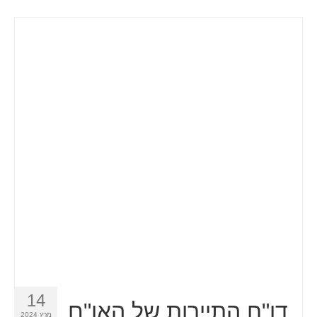
14
דו"ח התיירות של האו"ם
מרץ 2024