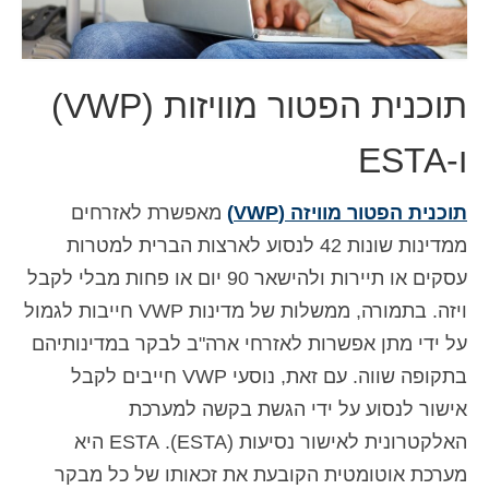
איש קשר
טופס בקשה
תוכנית הפטור מוויזות (VWP)
עברית
ו-ESTA
Hrvatski
(
קרוטאית
)
Čeština
(
צ'כית
)
תוכנית הפטור מוויזה (VWP)
מאפשרת לאזרחים
ממדינות שונות 42 לנסוע לארצות הברית למטרות
Dansk
(
דנית
)
עסקים או תיירות ולהישאר 90 יום או פחות מבלי לקבל
Nederlands
(
הולנדית
)
ויזה. בתמורה, ממשלות של מדינות VWP חייבות לגמול
English
(
אנגלית
)
על ידי מתן אפשרות לאזרחי ארה"ב לבקר במדינותיהם
בתקופה שווה. עם זאת, נוסעי VWP חייבים לקבל
Eesti
(
אסטונית
)
אישור לנסוע על ידי הגשת בקשה למערכת
Suomi
(
פינית
)
האלקטרונית לאישור נסיעות (ESTA). ESTA היא
Français
(
צרפתית
)
מערכת אוטומטית הקובעת את זכאותו של כל מבקר