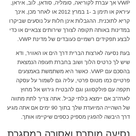
VWP אך עברת לקוריאה, סומליה, סודאן, לוב, איראן,
עיראק או תימן ב -1 במרץ 2012 או לאחר מכן, אינך
קריא לתוכנית. ההגבלות אינן חלות על נוסעים שביקרו
במדינות באותה תקופה לצורך שירותים צבאיים או כדי
לבצע תפקידים רשמיים כעובדים של מדינת VWP.
בעת נסיעה לארצות הברית דרך הים או האוויר, ודא
שיש לך כרטיס הלוך ושוב בחברת תעופה הנמצאת
בהסכם עם VWP. כאשר היא משתמשת באמצעים
פרטיים כמו מטוס פרטי, עליה גם לשמור על עסקה
תקפה עם פולקסווגן וגם להבטיח גירוש אל מחוץ
לארה"ב אם יימצא בלתי קביל. אתה צריך לתת מתווה
של השהייה המיועדת שלך בתוך 90 ימים אם אתה מגיע
דרך היבשה להפגין מספיק כספים שיקיימו אותך.
נסיעה מותרת ואסורה במסגרת