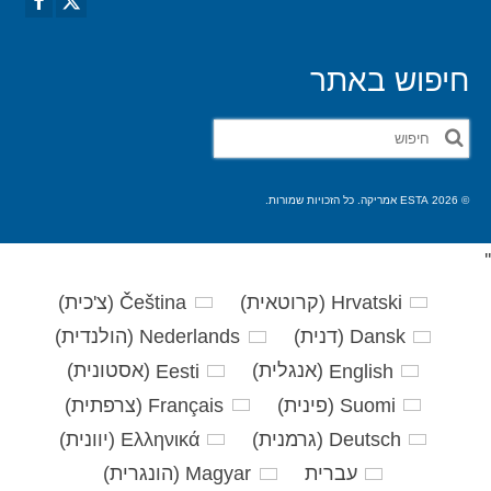
חיפוש באתר
חפש
את:
© 2026 ESTA אמריקה. כל הזכויות שמורות.
'
'
Hrvatski
(
קרוטאית
)
Čeština
(
צ'כית
)
Dansk
(
דנית
)
Nederlands
(
הולנדית
)
English
(
אנגלית
)
Eesti
(
אסטונית
)
Suomi
(
פינית
)
Français
(
צרפתית
)
Deutsch
(
גרמנית
)
Ελληνικά
(
יוונית
)
עברית
Magyar
(
הונגרית
)