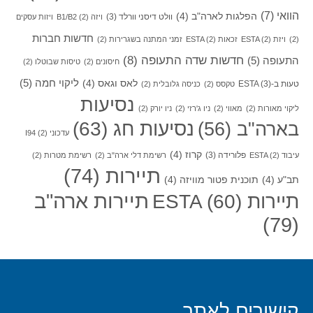
הוואי
(7)
הפלגות לארה"ב
(4)
וולט דיסני וורלד
(3)
ויזה B1/B2
(2)
ויזות עסקים
חדשות חברות
(2)
ויזת ESTA
(2)
זכאות ESTA
(2)
זמני המתנה בשגרירות
(2)
חדשות שדה התעופה
(8)
התעופה
(5)
חיסונים
(2)
טיסות שבוטלו
(2)
ליקוי חמה
(5)
לאס וגאס
(4)
טעות ב-ESTA
(3)
טקסס
(2)
כניסה גלובלית
(2)
נסיעות
ליקוי מאורות
(2)
מאווי
(2)
ניו ג'רזי
(2)
ניו יורק
(2)
בארה"ב
(56)
נסיעות חג
(63)
עדכוני I94
(2)
קרוז
(4)
פלורידה
(3)
עיבוד ESTA
(2)
רשימת דלי ארה"ב
(2)
רשימת מטרות
(2)
תיירות
(74)
תב"ע
(4)
תוכנית פטור מוויזה
(4)
תיירות ארה"ב
תיירות ESTA
(60)
(79)
קישורים לאתר