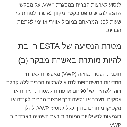
לנסוע לארצות הברית במסגרת VWP. על מבקשי
Deutsch
(
גרמנית
)
ESTA להגיש טופס בקשה מקוון לאישור לפחות 72
Ελληνικά
(
יוונית
)
שעות לפני המראתם במוביל אווירי או ימי לארצות
הברית.
Magyar
(
הונגרית
)
Italiano
(
איטלקית
)
מטרת הנסיעה של ESTA חייבת
日本語
(
יפנית
)
להיות מותרת באשרת מבקר (ב)
한국어
(
קוראנית
)
תוכנית הפטור מוויזה (VWP) מאפשרת לאזרחי
Norsk bokmål
(
נורווגית
)
המדינות המשתתפות לנסוע לארצות הברית ללא קבלת
Polski
(
פולנית
)
ויזה, לשהייה של 90 יום או פחות למטרות תיירות או
עסקים. מעבר או נסיעה דרך ארצות הברית לקנדה או
Português
(
פורטוגזית
)
מקסיקו מותרים בדרך כלל לנוסעי VWP. להלן
Slovenčina
(
סלאבית
)
דוגמאות לפעילויות המותרות בעת השהייה בארה"ב ב-
Slovenščina
(
סלובנית
)
VWP.