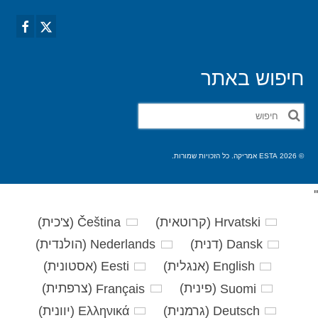
חיפוש באתר
חפש
את:
© 2026 ESTA אמריקה. כל הזכויות שמורות.
'
'
Hrvatski
(
קרוטאית
)
Čeština
(
צ'כית
)
Dansk
(
דנית
)
Nederlands
(
הולנדית
)
English
(
אנגלית
)
Eesti
(
אסטונית
)
Suomi
(
פינית
)
Français
(
צרפתית
)
Deutsch
(
גרמנית
)
Ελληνικά
(
יוונית
)