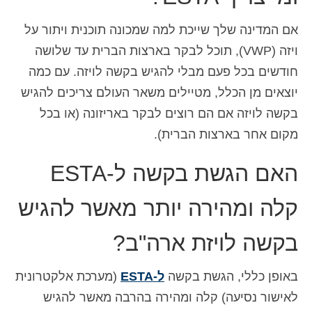
Deutsch
(
גרמנית
)
אם המדינה שלך שייכת למה שמכונה תוכנית ויתור על
Ελληνικά
(
יוונית
)
ויזה (VWP), תוכל לבקר בארצות הברית עד שלושה
חודשים בכל פעם מבלי להגיש בקשה לויזה. עם כמה
Magyar
(
הונגרית
)
יוצאים מן הכלל, מטיילים משאר העולם צריכים להגיש
Italiano
(
איטלקית
)
בקשה לויזה אם הם רוצים לבקר באריזונה (או בכל
日本語
(
יפנית
)
מקום אחר בארצות הברית).
한국어
(
קוראנית
)
האם הגשת בקשה ל-ESTA
Norsk bokmål
(
נורווגית
)
קלה ומהירה יותר מאשר להגיש
Polski
(
פולנית
)
בקשה לויזת ארה"ב?
Português
(
פורטוגזית
)
Slovenčina
(
סלאבית
)
באופן כללי, הגשת בקשה
ל-ESTA
(מערכת אלקטרונית
לאישור נסיעה) קלה ומהירה בהרבה מאשר להגיש
Slovenščina
(
סלובנית
)