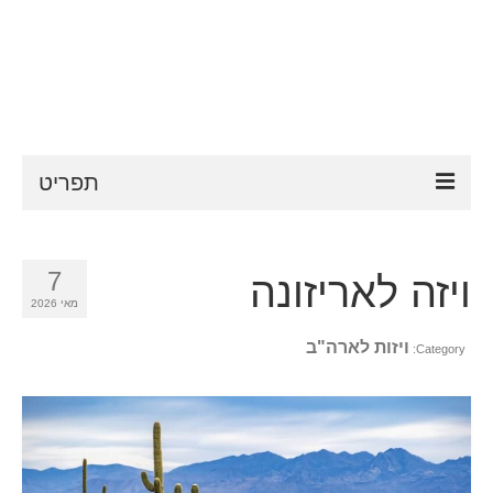
תפריט
ESTA
7
ויזה לאריזונה
דרישות ESTA
מאי 2026
FAQ
ויזות לארה"ב
Category:
VWP
עֶזרָה
חדשות