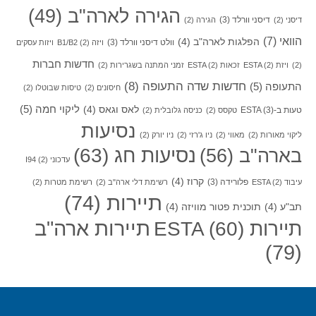
הגירה לארה"ב
(49)
דיסני וורלד
(3)
דיסני
(2)
הגירה
(2)
הוואי
(7)
הפלגות לארה"ב
(4)
וולט דיסני וורלד
(3)
ויזה B1/B2
(2)
ויזות עסקים
חדשות חברות
(2)
ויזת ESTA
(2)
זכאות ESTA
(2)
זמני המתנה בשגרירות
(2)
חדשות שדה התעופה
(8)
התעופה
(5)
חיסונים
(2)
טיסות שבוטלו
(2)
ליקוי חמה
(5)
לאס וגאס
(4)
טעות ב-ESTA
(3)
טקסס
(2)
כניסה גלובלית
(2)
נסיעות
ליקוי מאורות
(2)
מאווי
(2)
ניו ג'רזי
(2)
ניו יורק
(2)
בארה"ב
(56)
נסיעות חג
(63)
עדכוני I94
(2)
קרוז
(4)
פלורידה
(3)
עיבוד ESTA
(2)
רשימת דלי ארה"ב
(2)
רשימת מטרות
(2)
תיירות
(74)
תב"ע
(4)
תוכנית פטור מוויזה
(4)
תיירות ארה"ב
תיירות ESTA
(60)
(79)