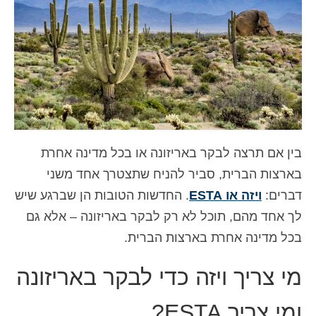
איש קשר
טופס בקשה
עברית
Hrvatski
(
קרוטאית
)
Čeština
(
צ'כית
)
בין אם תרצה לבקר באריזונה או בכל מדינה אחרת
Dansk
(
דנית
)
בארצות הברית, סביר להניח שתצטרך אחד משני
Nederlands
(
הולנדית
)
דברים:
ויזה או ESTA
. החדשות הטובות הן שברגע שיש
לך אחד מהם, תוכל לא רק לבקר באריזונה – אלא גם
English
(
אנגלית
)
בכל מדינה אחרת בארצות הברית.
Eesti
(
אסטונית
)
מי צריך ויזה כדי לבקר באריזונה
Suomi
(
פינית
)
Français
(
צרפתית
)
ומי צריך ESTA?