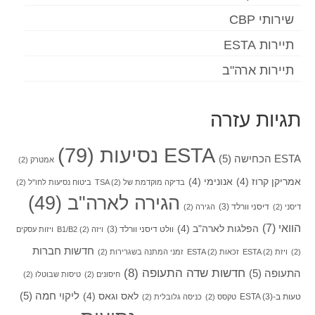
שירותי CBP
תיירות ESTA
תיירות ארה"ב
תגיות עזרה
ESTA נסיעות
(79)
ESTA הכחישה
(5)
אמטרק
(2)
אמריקן קרוז
(4)
אנונימי
(4)
בדיקה מוקדמת של TSA
(2)
ביטוח נסיעות לחו"ל
(2)
הגירה לארה"ב
(49)
דיסני וורלד
(3)
דיסני
(2)
הגירה
(2)
הוואי
(7)
הפלגות לארה"ב
(4)
וולט דיסני וורלד
(3)
ויזה B1/B2
(2)
ויזות עסקים
חדשות חברות
(2)
ויזת ESTA
(2)
זכאות ESTA
(2)
זמני המתנה בשגרירות
(2)
חדשות שדה התעופה
(8)
התעופה
(5)
חיסונים
(2)
טיסות שבוטלו
(2)
ליקוי חמה
(5)
לאס וגאס
(4)
טעות ב-ESTA
(3)
טקסס
(2)
כניסה גלובלית
(2)