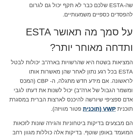
שה-ESTA שלכם כבר לא תקף יכול גם לגרום
Deutsch
(
גרמנית
)
להפסדים כספיים משמעותיים.
Ελληνικά
(
יוונית
)
על סמך מה תאושר ESTA
Magyar
(
הונגרית
)
ותדחה מאוחר יותר?
Italiano
(
איטלקית
)
日本語
(
יפנית
)
המציאות בשטח היא שהרשויות בארה"ב יכולות לבטל
한국어
(
קוראנית
)
ESTA בכל רגע נתון לאחר שהן מאשרות אותו
לראשונה. אם מידע חדש מתגלה, ה- CBP (המכס
Norsk bokmål
(
נורווגית
)
ומשמר הגבול של ארה"ב) יכול לשנות את דעתו לגבי
Polski
(
פולנית
)
אדם ספציפי שיורשה להיכנס לארצות הברית במסגרת
תוכנית
VWP (תוכנית
פטור מוויזה).
Português
(
פורטוגזית
)
Slovenčina
(
סלאבית
)
הם מבצעים בדיקות ביטחוניות והגירה שונות לזכאות
המועמד באופן שוטף. בדיקות אלה כוללות מגוון רחב
Slovenščina
(
סלובנית
)