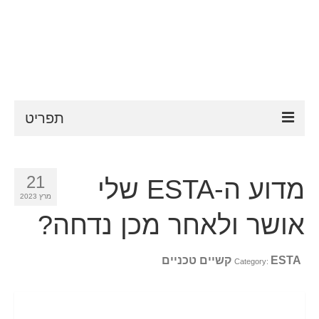
תפריט
ESTA
21
מדוע ה-ESTA שלי
דרישות ESTA
מרץ 2023
FAQ
אושר ולאחר מכן נדחה?
VWP
ESTA קשיים טכניים
Category:
עֶזרָה
חדשות