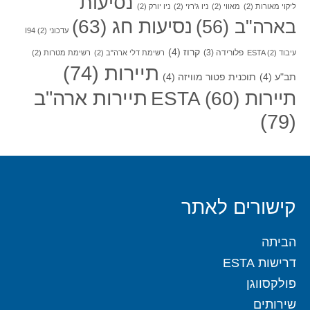
נסיעות
ליקוי מאורות
(2)
מאווי
(2)
ניו ג'רזי
(2)
ניו יורק
(2)
בארה"ב
(56)
נסיעות חג
(63)
עדכוני I94
(2)
קרוז
(4)
פלורידה
(3)
עיבוד ESTA
(2)
רשימת דלי ארה"ב
(2)
רשימת מטרות
(2)
תיירות
(74)
תב"ע
(4)
תוכנית פטור מוויזה
(4)
תיירות ארה"ב
תיירות ESTA
(60)
(79)
קישורים לאתר
הביתה
דרישות ESTA
פולקסווגן
שירותים