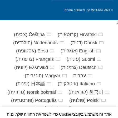
את:
© 2026 ESTA אמריקה. כל הזכויות שמורות.
'
'
Hrvatski
(
קרוטאית
)
Čeština
(
צ'כית
)
Dansk
(
דנית
)
Nederlands
(
הולנדית
)
English
(
אנגלית
)
Eesti
(
אסטונית
)
Suomi
(
פינית
)
Français
(
צרפתית
)
Deutsch
(
גרמנית
)
Ελληνικά
(
יוונית
)
עברית
Magyar
(
הונגרית
)
Italiano
(
איטלקית
)
日本語
(
יפנית
)
한국어
(
קוראנית
)
Norsk bokmål
(
נורווגית
)
Polski
(
פולנית
)
Português
(
פורטוגזית
)
Slovenčina
(
סלאבית
)
אתר זה משתמש בקובצי Cookie כדי לשפר את החוויה שלך. נניח
Slovenščina
(
סלובנית
)
Español
(
ספרדית
)