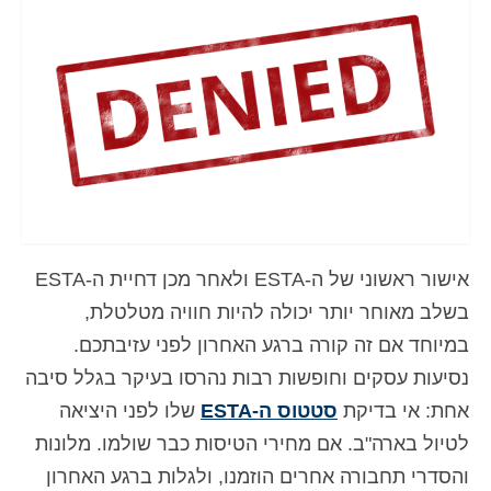
איש קשר
טופס בקשה
עברית
Hrvatski
(
קרוטאית
)
Čeština
(
צ'כית
)
Dansk
(
דנית
)
אישור ראשוני של ה-ESTA ולאחר מכן דחיית ה-ESTA
Nederlands
(
הולנדית
)
בשלב מאוחר יותר יכולה להיות חוויה מטלטלת,
English
(
אנגלית
)
במיוחד אם זה קורה ברגע האחרון לפני עזיבתכם.
נסיעות עסקים וחופשות רבות נהרסו בעיקר בגלל סיבה
Eesti
(
אסטונית
)
אחת: אי בדיקת
סטטוס ה-ESTA
שלו לפני היציאה
Suomi
(
פינית
)
לטיול בארה"ב. אם מחירי הטיסות כבר שולמו. מלונות
Français
(
צרפתית
)
והסדרי תחבורה אחרים הוזמנו, ולגלות ברגע האחרון