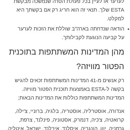
לערער או לעיין בכל פעולת הסרה שנמשכה מבקשת
ESTA שלך. תנאי זה הוא חריג רק אם בקשתך היא
למקלט.
הודאה שנדחתה בארה"ב שוללת את הזכות לערער
על קביעה הנוגעת לקבילותך.
מהן המדינות המשתתפות בתוכנית
הפטור מוויזה?
רק אנשים מ-41 המדינות המשתתפות זכאים להגיש
בקשה ל-ESTA באמצעות תוכנית הפטור מוויזה.
המדינות המשתתפות כוללות את המדינות הבאות;
אנדורה, אוסטרליה, אוסטריה, בלגיה, ברוניי, צ'ילה,
קרואטיה, צ'כיה, דנמרק, אסטוניה, פינלנד, צרפת,
גרמניה, יוון, הונגריה, איסלנד, אירלנד, ישראל, איטליה,