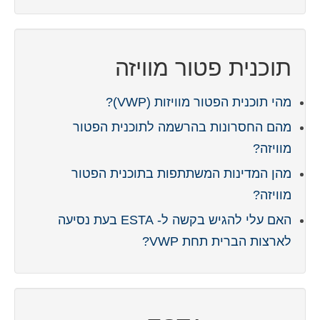
Deutsch
(
גרמנית
)
Ελληνικά
(
יוונית
)
תוכנית פטור מוויזה
Magyar
(
הונגרית
)
מהי תוכנית הפטור מוויזות (VWP)?
Italiano
(
איטלקית
)
מהם החסרונות בהרשמה לתוכנית הפטור
日本語
(
יפנית
)
מוויזה?
한국어
(
קוראנית
)
מהן המדינות המשתתפות בתוכנית הפטור
Norsk bokmål
(
נורווגית
)
מוויזה?
האם עלי להגיש בקשה ל- ESTA בעת נסיעה
Polski
(
פולנית
)
לארצות הברית תחת VWP?
Português
(
פורטוגזית
)
Slovenčina
(
סלאבית
)
Slovenščina
(
סלובנית
)