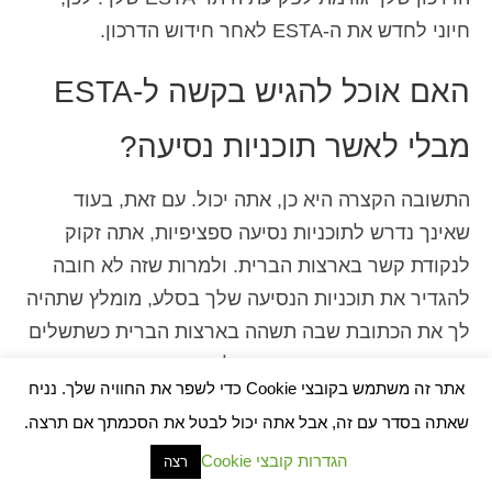
חיוני לחדש את ה-ESTA לאחר חידוש הדרכון.
האם אוכל להגיש בקשה ל-ESTA
מבלי לאשר תוכניות נסיעה?
התשובה הקצרה היא כן, אתה יכול. עם זאת, בעוד
שאינך נדרש לתוכניות נסיעה ספציפיות, אתה זקוק
לנקודת קשר בארצות הברית. ולמרות שזה לא חובה
להגדיר את תוכניות הנסיעה שלך בסלע, מומלץ שתהיה
לך את הכתובת שבה תשהה בארצות הברית כשתשלים
את הבקשה. אם אתה מתכוון להישאר במספר מיקומים,
אתר זה משתמש בקובצי Cookie כדי לשפר את החוויה שלך. נניח
רק את הכתובת הראשונה היא הכרחית. אם אין לך את
שאתה בסדר עם זה, אבל אתה יכול לבטל את הסכמתך אם תרצה.
הכתובת המלאה, שם המלון או המיקום שבו תבקר
הגדרות קובצי Cookie
יספיקו. אם אתה במעבר, ענה "כן" כאשר אתה נשאל,
רצה