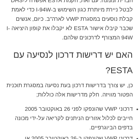
הברית וממנה. עם זאת, הקמת ESTA אפשרה ל-DHS
לבטל ניירת מיותרת כגון השימוש ב-I-94W כדי לאמת
קבלת נוסעים במסגרת VWP לארה"ב. כיום, אנשים
שכבר קיבלו אישור ESTA לא יקבלו את קופון היציאה I-
94W המצורף לדרכונים שלהם.
האם יש דרישות דרכון לנסיעה עם
ESTA?
כן, יש צורך בדרישות דרכון בעת נסיעה במסגרת תוכנית
הפטור מוויזה. חלק מדרישות אלה כוללות;
דרכוני VWP שהונפקו לפני 26 באוקטובר 2005
חייבים לכלול אזורים הניתנים לקריאה על-ידי מכונה
בדפים הביוגרפיים.
דרכוני VWP שהונפקו ב-26 באוקטובר 2005 או