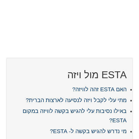
איש קשר
טופס בקשה
עברית
Hrvatski
(
קרוטאית
)
Čeština
(
צ'כית
)
Dansk
(
דנית
)
ESTA מול ויזה
Nederlands
(
הולנדית
)
האם ESTA זהה לוויזה?
English
(
אנגלית
)
מתי עלי לקבל ויזה לנסיעה לארצות הברית?
Eesti
(
אסטונית
)
באילו נסיבות עלי להגיש בקשה לוויזה במקום
ESTA?
Suomi
(
פינית
)
מי נדרש להגיש בקשה ל- ESTA?
Français
(
צרפתית
)