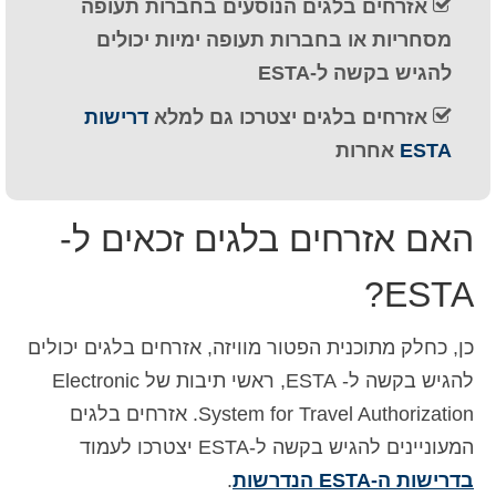
אזרחים בלגים הנוסעים בחברות תעופה
Deutsch
(
גרמנית
)
מסחריות או בחברות תעופה ימיות יכולים
Ελληνικά
(
יוונית
)
להגיש בקשה ל-ESTA
אזרחים בלגים יצטרכו גם למלא
דרישות
Magyar
(
הונגרית
)
ESTA
אחרות
Italiano
(
איטלקית
)
日本語
(
יפנית
)
האם אזרחים בלגים זכאים ל-
한국어
(
קוראנית
)
ESTA?
Norsk bokmål
(
נורווגית
)
Polski
(
פולנית
)
כן, כחלק מתוכנית הפטור מוויזה, אזרחים בלגים יכולים
להגיש בקשה ל- ESTA, ראשי תיבות של Electronic
Português
(
פורטוגזית
)
System for Travel Authorization. אזרחים בלגים
Slovenčina
(
סלאבית
)
המעוניינים להגיש בקשה ל-ESTA יצטרכו לעמוד
בדרישות ה-ESTA הנדרשות
.
Slovenščina
(
סלובנית
)