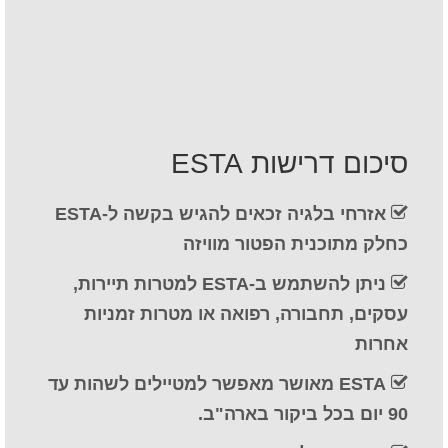
איש קשר
טופס בקשה
עברית
Hrvatski
(
קרוטאית
)
סיכום דרישות ESTA
Čeština
(
צ'כית
)
אזרחי בלגיה זכאים להגיש בקשה ל-ESTA
Dansk
(
דנית
)
כחלק מתוכנית הפטור מוויזה
Nederlands
(
הולנדית
)
ניתן להשתמש ב-ESTA למטרות תיירות,
English
(
אנגלית
)
עסקים, תחבורה, רפואה או מטרות זמניות
אחרות
Eesti
(
אסטונית
)
ESTA מאושר מאפשר למטיילים לשהות עד
Suomi
(
פינית
)
90 יום בכל ביקור בארה"ב.
Français
(
צרפתית
)