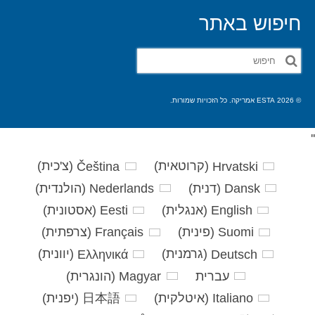
חיפוש באתר
חפש
את:
© 2026 ESTA אמריקה. כל הזכויות שמורות.
'
'
Hrvatski
(
קרוטאית
)
Čeština
(
צ'כית
)
Dansk
(
דנית
)
Nederlands
(
הולנדית
)
English
(
אנגלית
)
Eesti
(
אסטונית
)
Suomi
(
פינית
)
Français
(
צרפתית
)
Deutsch
(
גרמנית
)
Ελληνικά
(
יוונית
)
עברית
Magyar
(
הונגרית
)
Italiano
(
איטלקית
)
日本語
(
יפנית
)