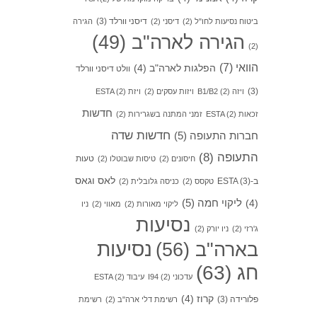
דיסני וורלד
(3)
ביטוח נסיעות לחו"ל
(2)
דיסני
(2)
הגירה
הגירה לארה"ב
(49)
(2)
הוואי
(7)
הפלגות לארה"ב
(4)
וולט דיסני וורלד
(3)
ויזה B1/B2
(2)
ויזות עסקים
(2)
ויזת ESTA
(2)
חדשות
זכאות ESTA
(2)
זמני המתנה בשגרירות
(2)
חדשות שדה
חברות התעופה
(5)
התעופה
(8)
טעות
חיסונים
(2)
טיסות שבוטלו
(2)
לאס וגאס
ב-ESTA
(3)
טקסס
(2)
כניסה גלובלית
(2)
ליקוי חמה
(5)
(4)
ליקוי מאורות
(2)
מאווי
(2)
ניו
נסיעות
ג'רזי
(2)
ניו יורק
(2)
בארה"ב
(56)
נסיעות
חג
(63)
עדכוני I94
(2)
עיבוד ESTA
(2)
קרוז
(4)
פלורידה
(3)
רשימת דלי ארה"ב
(2)
רשימת