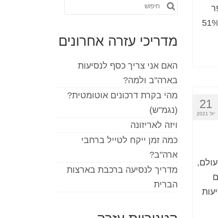
חפש
ר
את:
ים וההוצאות על תיירות פנים שצפויות לעלות ב – 51%
מדריכי עזרה אחרונים
האם אני צריך כסף לנסיעות
בארה"ב ולמה?
מהי בקרת דרכונים אוטומטית?
21
(נגמ"ש)
יול 2021
ויזה לאריזונה
כמה זמן ייקח לטייל ברחבי
ארה"ב?
ולם,
מדריך לנסיעה ברכבת בארצות
ם
הברית
עות