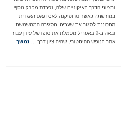
Deutsch
(
גרמנית
)
ובציוני הדרך האיקוניים שלה, נפרדת מפרק נוסף
במורשתה כאשר טרופיקנה לאס וגאס האגדית
Ελληνικά
(
יוונית
)
מתכוננת לסגור את שעריה. הסגירה הממשמשת
Magyar
(
הונגרית
)
ובאה ב-2 באפריל מסמלת את סופו של עידן עבור
אתר הנופש ההיסטורי, שהיה ציון דרך …
נמשך
Italiano
(
איטלקית
)
日本語
(
יפנית
)
한국어
(
קוראנית
)
Norsk bokmål
(
נורווגית
)
Polski
(
פולנית
)
Português
(
פורטוגזית
)
Slovenčina
(
סלאבית
)
Slovenščina
(
סלובנית
)