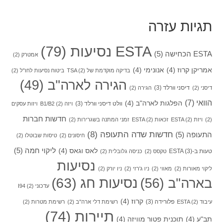
תגיות עזרה
ESTA נסיעות
(79)
ESTA הכחישה
(5)
אמטרק
(2)
אמריקן קרוז
(4)
אנונימי
(4)
בדיקה מוקדמת של TSA
(2)
ביטוח נסיעות לחו"ל
(2)
הגירה לארה"ב
(49)
דיסני וורלד
(3)
דיסני
(2)
הגירה
(2)
הוואי
(7)
הפלגות לארה"ב
(4)
וולט דיסני וורלד
(3)
ויזה B1/B2
(2)
ויזות עסקים
חדשות חברות
(2)
ויזת ESTA
(2)
זכאות ESTA
(2)
זמני המתנה בשגרירות
(2)
חדשות שדה התעופה
(8)
התעופה
(5)
חיסונים
(2)
טיסות שבוטלו
(2)
ליקוי חמה
(5)
לאס וגאס
(4)
טעות ב-ESTA
(3)
טקסס
(2)
כניסה גלובלית
(2)
נסיעות
ליקוי מאורות
(2)
מאווי
(2)
ניו ג'רזי
(2)
ניו יורק
(2)
בארה"ב
(56)
נסיעות חג
(63)
עדכוני I94
(2)
קרוז
(4)
פלורידה
(3)
עיבוד ESTA
(2)
רשימת דלי ארה"ב
(2)
רשימת מטרות
(2)
תיירות
(74)
תב"ע
(4)
תוכנית פטור מוויזה
(4)