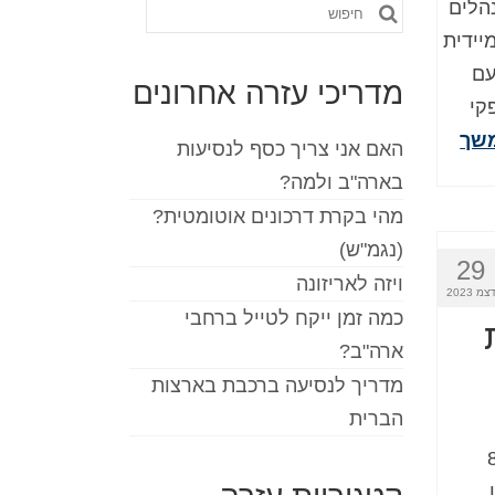
הלים
חפש
עולה מיידית
את:
ד עם
מדריכי עזרה אחרונים
קי
שך
האם אני צריך כסף לנסיעות
בארה"ב ולמה?
מהי בקרת דרכונים אוטומטית?
(נגמ"ש)
29
ויזה לאריזונה
צמ 2023
כמה זמן ייקח לטייל ברחבי
ארה"ב?
מדריך לנסיעה ברכבת בארצות
הברית
רסנית שפקדה את להאינה, הוואי, ב-8