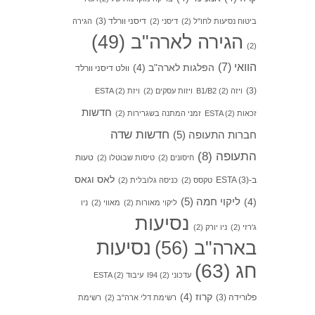
דיסני וורלד
(3)
ביטוח נסיעות לחו"ל
(2)
דיסני
(2)
הגירה
הגירה לארה"ב
(49)
(2)
הוואי
(7)
הפלגות לארה"ב
(4)
וולט דיסני וורלד
(3)
ויזה B1/B2
(2)
ויזות עסקים
(2)
ויזת ESTA
(2)
חדשות
זכאות ESTA
(2)
זמני המתנה בשגרירות
(2)
חדשות שדה
חברות התעופה
(5)
התעופה
(8)
טעות
חיסונים
(2)
טיסות שבוטלו
(2)
לאס וגאס
ב-ESTA
(3)
טקסס
(2)
כניסה גלובלית
(2)
ליקוי חמה
(5)
(4)
ליקוי מאורות
(2)
מאווי
(2)
ניו
נסיעות
ג'רזי
(2)
ניו יורק
(2)
בארה"ב
(56)
נסיעות
חג
(63)
עדכוני I94
(2)
עיבוד ESTA
(2)
קרוז
(4)
פלורידה
(3)
רשימת דלי ארה"ב
(2)
רשימת