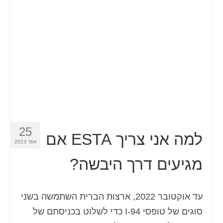
איש קשר
טופס בקשה
עברית
Hrvatski
(
קרוטאית
)
Čeština
(
צ'כית
)
Dansk
(
דנית
)
25
Nederlands
(
הולנדית
)
למה אני צריך ESTA אם
אפר 2023
English
(
אנגלית
)
מגיעים דרך היבשה?
Eesti
(
אסטונית
)
Suomi
(
פינית
)
עד אוקטובר 2022, ארצות הברית השתמשה בשני
סוגים של טופסי I-94 כדי לשלוט בכניסתם של
Français
(
צרפתית
)