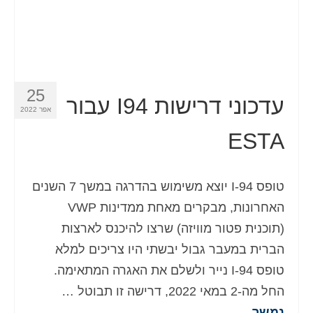
Español
(
ספרדית
)
Svenska
(
שוודית
)
25
עדכוני דרישות I94 עבור
אפר 2022
ESTA
טופס I-94 יוצא משימוש בהדרגה במשך 7 השנים
האחרונות, מבקרים מאחת ממדינות VWP
(תוכנית פטור מוויזה) שרצו להיכנס לארצות
הברית במעבר גבול יבשתי היו צריכים למלא
טופס I-94 נייר ולשלם את האגרה המתאימה.
החל מה-2 במאי 2022, דרישה זו תבוטל …
נמשך