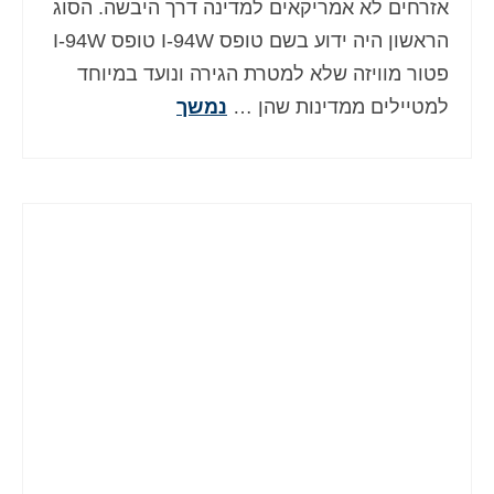
אזרחים לא אמריקאים למדינה דרך היבשה. הסוג
Deutsch
(
גרמנית
)
הראשון היה ידוע בשם טופס I-94W טופס I-94W
Ελληνικά
(
יוונית
)
פטור מוויזה שלא למטרת הגירה ונועד במיוחד
למטיילים ממדינות שהן …
נמשך
Magyar
(
הונגרית
)
Italiano
(
איטלקית
)
日本語
(
יפנית
)
한국어
(
קוראנית
)
Norsk bokmål
(
נורווגית
)
Polski
(
פולנית
)
Português
(
פורטוגזית
)
Slovenčina
(
סלאבית
)
Slovenščina
(
סלובנית
)