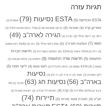
תגיות עזרה
ESTA נסיעות
(79)
ESTA הכחישה
(5)
אמטרק
(2)
אמריקן קרוז
(4)
אנונימי
(4)
בדיקה מוקדמת של TSA
(2)
ביטוח נסיעות לחו"ל
(2)
הגירה לארה"ב
(49)
דיסני וורלד
(3)
דיסני
(2)
הגירה
(2)
הוואי
(7)
הפלגות לארה"ב
(4)
וולט דיסני וורלד
(3)
ויזה B1/B2
(2)
ויזות עסקים
חדשות חברות
(2)
ויזת ESTA
(2)
זכאות ESTA
(2)
זמני המתנה בשגרירות
(2)
חדשות שדה התעופה
(8)
התעופה
(5)
חיסונים
(2)
טיסות שבוטלו
(2)
ליקוי חמה
(5)
לאס וגאס
(4)
טעות ב-ESTA
(3)
טקסס
(2)
כניסה גלובלית
(2)
נסיעות
ליקוי מאורות
(2)
מאווי
(2)
ניו ג'רזי
(2)
ניו יורק
(2)
בארה"ב
(56)
נסיעות חג
(63)
עדכוני I94
(2)
קרוז
(4)
פלורידה
(3)
עיבוד ESTA
(2)
רשימת דלי ארה"ב
(2)
רשימת מטרות
(2)
תיירות
(74)
תב"ע
(4)
תוכנית פטור מוויזה
(4)