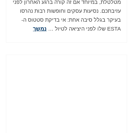
מטלטלת, במיוחד אם זה קורה ברגע האחרון לפני
Deutsch
(
גרמנית
)
עזיבתכם. נסיעות עסקים וחופשות רבות נהרסו
Ελληνικά
(
יוונית
)
בעיקר בגלל סיבה אחת: אי בדיקת סטטוס ה-
ESTA שלו לפני היציאה לטיול …
נמשך
Magyar
(
הונגרית
)
Italiano
(
איטלקית
)
日本語
(
יפנית
)
한국어
(
קוראנית
)
Norsk bokmål
(
נורווגית
)
Polski
(
פולנית
)
Português
(
פורטוגזית
)
Slovenčina
(
סלאבית
)
Slovenščina
(
סלובנית
)