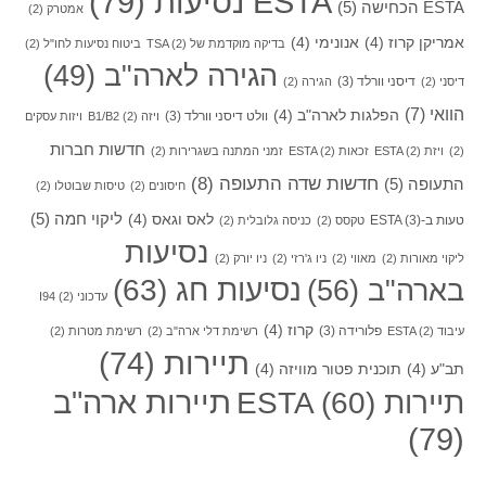
ESTA נסיעות
(79)
ESTA הכחישה
(5)
אמטרק
(2)
אמריקן קרוז
(4)
אנונימי
(4)
בדיקה מוקדמת של TSA
(2)
ביטוח נסיעות לחו"ל
(2)
הגירה לארה"ב
(49)
דיסני וורלד
(3)
דיסני
(2)
הגירה
(2)
הוואי
(7)
הפלגות לארה"ב
(4)
וולט דיסני וורלד
(3)
ויזה B1/B2
(2)
ויזות עסקים
חדשות חברות
(2)
ויזת ESTA
(2)
זכאות ESTA
(2)
זמני המתנה בשגרירות
(2)
חדשות שדה התעופה
(8)
התעופה
(5)
חיסונים
(2)
טיסות שבוטלו
(2)
ליקוי חמה
(5)
לאס וגאס
(4)
טעות ב-ESTA
(3)
טקסס
(2)
כניסה גלובלית
(2)
נסיעות
ליקוי מאורות
(2)
מאווי
(2)
ניו ג'רזי
(2)
ניו יורק
(2)
בארה"ב
(56)
נסיעות חג
(63)
עדכוני I94
(2)
קרוז
(4)
פלורידה
(3)
עיבוד ESTA
(2)
רשימת דלי ארה"ב
(2)
רשימת מטרות
(2)
תיירות
(74)
תב"ע
(4)
תוכנית פטור מוויזה
(4)
תיירות ארה"ב
תיירות ESTA
(60)
(79)