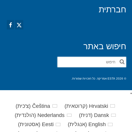
חברתית
חיפוש באתר
חפש
את:
© 2026 ESTA אמריקה. כל הזכויות שמורות.
'
'
Hrvatski
(
קרוטאית
)
Čeština
(
צ'כית
)
Dansk
(
דנית
)
Nederlands
(
הולנדית
)
English
(
אנגלית
)
Eesti
(
אסטונית
)