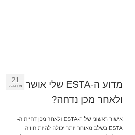
איש קשר
טופס בקשה
עברית
Hrvatski
(
קרוטאית
)
Čeština
(
צ'כית
)
Dansk
(
דנית
)
21
Nederlands
(
הולנדית
)
מדוע ה-ESTA שלי אושר
מרץ 2023
English
(
אנגלית
)
ולאחר מכן נדחה?
Eesti
(
אסטונית
)
Suomi
(
פינית
)
אישור ראשוני של ה-ESTA ולאחר מכן דחיית ה-
ESTA בשלב מאוחר יותר יכולה להיות חוויה
Français
(
צרפתית
)