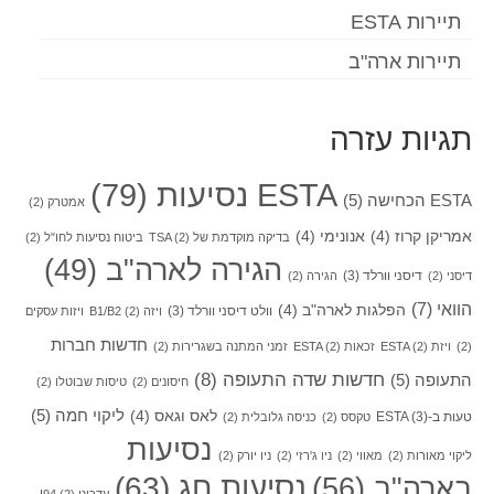
תיירות ESTA
תיירות ארה"ב
תגיות עזרה
ESTA נסיעות
(79)
ESTA הכחישה
(5)
אמטרק
(2)
אמריקן קרוז
(4)
אנונימי
(4)
בדיקה מוקדמת של TSA
(2)
ביטוח נסיעות לחו"ל
(2)
הגירה לארה"ב
(49)
דיסני וורלד
(3)
דיסני
(2)
הגירה
(2)
הוואי
(7)
הפלגות לארה"ב
(4)
וולט דיסני וורלד
(3)
ויזה B1/B2
(2)
ויזות עסקים
חדשות חברות
(2)
ויזת ESTA
(2)
זכאות ESTA
(2)
זמני המתנה בשגרירות
(2)
חדשות שדה התעופה
(8)
התעופה
(5)
חיסונים
(2)
טיסות שבוטלו
(2)
ליקוי חמה
(5)
לאס וגאס
(4)
טעות ב-ESTA
(3)
טקסס
(2)
כניסה גלובלית
(2)
נסיעות
ליקוי מאורות
(2)
מאווי
(2)
ניו ג'רזי
(2)
ניו יורק
(2)
בארה"ב
(56)
נסיעות חג
(63)
עדכוני I94
(2)