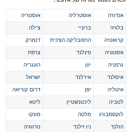
זכאים לפטור מוויזה של ESTA :
אנדורה
אוסטרליה
אוסטריה
בלגיה
ברוניי
צ'ילה
קרואטיה
הרפובליקה הצ'כית
דנמרק
אסטוניה
פינלנד
צרפת
גרמניה
יוון
הונגריה
איסלנד
אירלנד
ישראל
איטליה
יפן
דרום קוריאה
לטביה
ליכטנשטיין
ליטא
לוקסמבורג
מלטה
מונקו
הולנד
ניו זילנד
נורווגיה