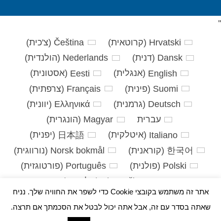
'
'
Hrvatski
(
קרוטאית
)
Čeština
(
צ'כית
)
Dansk
(
דנית
)
Nederlands
(
הולנדית
)
English
(
אנגלית
)
Eesti
(
אסטונית
)
Suomi
(
פינית
)
Français
(
צרפתית
)
Deutsch
(
גרמנית
)
Ελληνικά
(
יוונית
)
עברית
Magyar
(
הונגרית
)
Italiano
(
איטלקית
)
日本語
(
יפנית
)
한국어
(
קוראנית
)
Norsk bokmål
(
נורווגית
)
Polski
(
פולנית
)
Português
(
פורטוגזית
)
Slovenčina
(
סלאבית
)
אתר זה משתמש בקובצי Cookie כדי לשפר את החוויה שלך. נניח
Slovenščina
(
סלובנית
)
Español
(
ספרדית
)
שאתה בסדר עם זה, אבל אתה יכול לבטל את הסכמתך אם תרצה.
Svenska
(
שוודית
)