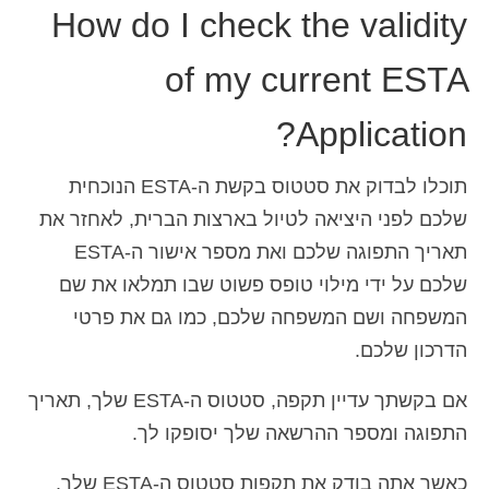
How do I check the validity
Deutsch
(
גרמנית
)
of my current ESTA
Ελληνικά
(
יוונית
)
Magyar
(
הונגרית
)
Application?
Italiano
(
איטלקית
)
תוכלו לבדוק את סטטוס בקשת ה-ESTA הנוכחית
日本語
(
יפנית
)
שלכם לפני היציאה לטיול בארצות הברית, לאחזר את
한국어
(
קוראנית
)
תאריך התפוגה שלכם ואת מספר אישור ה-ESTA
שלכם על ידי מילוי טופס פשוט שבו תמלאו את שם
Norsk bokmål
(
נורווגית
)
המשפחה ושם המשפחה שלכם, כמו גם את פרטי
Polski
(
פולנית
)
הדרכון שלכם.
Português
(
פורטוגזית
)
אם בקשתך עדיין תקפה, סטטוס ה-ESTA שלך, תאריך
Slovenčina
(
סלאבית
)
התפוגה ומספר ההרשאה שלך יסופקו לך.
Slovenščina
(
סלובנית
)
כאשר אתה בודק את תקפות סטטוס ה-ESTA שלך,