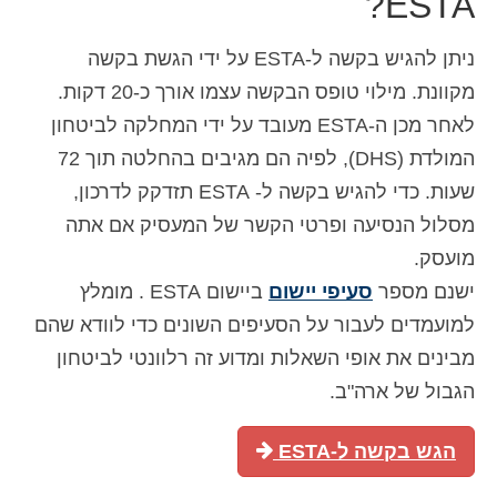
ESTA?
איש קשר
ניתן להגיש בקשה ל-ESTA על ידי הגשת בקשה
טופס בקשה
מקוונת. מילוי טופס הבקשה עצמו אורך כ-20 דקות.
עברית
לאחר מכן ה-ESTA מעובד על ידי המחלקה לביטחון
המולדת (DHS), לפיה הם מגיבים בהחלטה תוך 72
Hrvatski
(
קרוטאית
)
שעות. כדי להגיש בקשה ל- ESTA תזדקק לדרכון,
Čeština
(
צ'כית
)
מסלול הנסיעה ופרטי הקשר של המעסיק אם אתה
Dansk
(
דנית
)
מועסק.
ישנם מספר
סעיפי יישום
ביישום ESTA . מומלץ
Nederlands
(
הולנדית
)
למועמדים לעבור על הסעיפים השונים כדי לוודא שהם
English
(
אנגלית
)
מבינים את אופי השאלות ומדוע זה רלוונטי לביטחון
Eesti
(
אסטונית
)
הגבול של ארה"ב.
Suomi
(
פינית
)
הגש בקשה ל-ESTA
Français
(
צרפתית
)