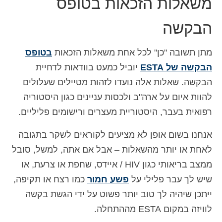
משאלות הזכאות בטופס
Español
(
ספרדית
)
הבקשה
Svenska
(
שוודית
)
מתן תשובה "כן" לכל אחת משאלות הזכאות
בטופס
הבקשה של ESTA
יוביל כמעט בוודאות לדחיית
הבקשה. שאלות אלה נועדו לזהות מטיילים שעלולים
להוות איום על ארה"ב ולכסות עניינים כגון היסטוריה
רפואית בעבר, היסטוריית מעצרים ורישומים פליליים.
אנחנו בשום אופן לא מציעים לקוראים לשקר בתגובה
לאחת או יותר מהשאלות – אבל אם אתה, למשל, סובל
ממצב בריאותי כגון HIV / איידס, שחפת או צרעת, או
שיש לך עבר פלילי על
פשע חמור
כמו רצח או תקיפה,
ייתכן שיהיה לך טוב יותר פשוט על ידי הגשת בקשה
לוויזה במקום ESTA מההתחלה.