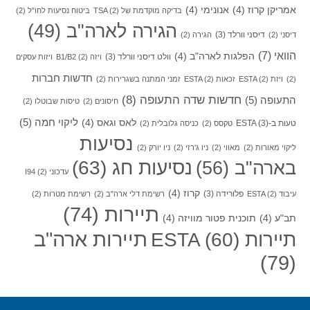
אמריקן קרוז
(4)
אנונימי
(4)
בדיקה מוקדמת של TSA
(2)
ביטוח נסיעות לחו"ל
(2)
הגירה לארה"ב
(49)
דיסני וורלד
(3)
דיסני
(2)
הגירה
(2)
הוואי
(7)
הפלגות לארה"ב
(4)
וולט דיסני וורלד
(3)
ויזה B1/B2
(2)
ויזות עסקים
חדשות חברות
(2)
ויזת ESTA
(2)
זכאות ESTA
(2)
זמני המתנה בשגרירות
(2)
חדשות שדה התעופה
(8)
התעופה
(5)
חיסונים
(2)
טיסות שבוטלו
(2)
ליקוי חמה
(5)
לאס וגאס
(4)
טעות ב-ESTA
(3)
טקסס
(2)
כניסה גלובלית
(2)
נסיעות
ליקוי מאורות
(2)
מאווי
(2)
ניו ג'רזי
(2)
ניו יורק
(2)
בארה"ב
(56)
נסיעות חג
(63)
עדכוני I94
(2)
קרוז
(4)
פלורידה
(3)
עיבוד ESTA
(2)
רשימת דלי ארה"ב
(2)
רשימת מטרות
(2)
תיירות
(74)
תב"ע
(4)
תוכנית פטור מוויזה
(4)
תיירות ארה"ב
תיירות ESTA
(60)
(79)