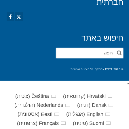
חברתית
חיפוש באתר
חפש
את:
© 2026 ESTA אמריקה. כל הזכויות שמורות.
'
'
Hrvatski
(
קרוטאית
)
Čeština
(
צ'כית
)
Dansk
(
דנית
)
Nederlands
(
הולנדית
)
English
(
אנגלית
)
Eesti
(
אסטונית
)
Suomi
(
פינית
)
Français
(
צרפתית
)