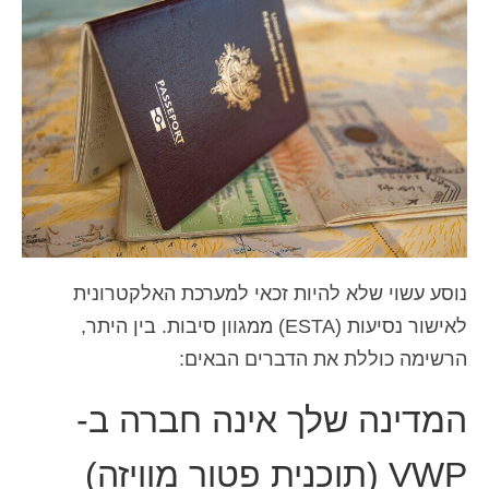
איש קשר
טופס בקשה
עברית
Hrvatski
(
קרוטאית
)
Čeština
(
צ'כית
)
Dansk
(
דנית
)
Nederlands
(
הולנדית
)
נוסע עשוי שלא להיות זכאי למערכת האלקטרונית
לאישור נסיעות (ESTA) ממגוון סיבות. בין היתר,
English
(
אנגלית
)
הרשימה כוללת את הדברים הבאים:
Eesti
(
אסטונית
)
המדינה שלך אינה חברה ב-
Suomi
(
פינית
)
VWP (תוכנית פטור מוויזה)
Français
(
צרפתית
)