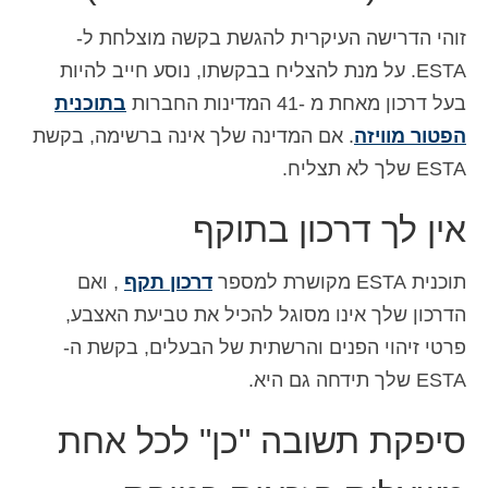
Deutsch
(
גרמנית
)
זוהי הדרישה העיקרית להגשת בקשה מוצלחת ל-
ESTA. על מנת להצליח בבקשתו, נוסע חייב להיות
Ελληνικά
(
יוונית
)
בעל דרכון מאחת מ -41 המדינות החברות
בתוכנית
Magyar
(
הונגרית
)
הפטור מוויזה
. אם המדינה שלך אינה ברשימה, בקשת
Italiano
(
איטלקית
)
ESTA שלך לא תצליח.
日本語
(
יפנית
)
אין לך דרכון בתוקף
한국어
(
קוראנית
)
תוכנית ESTA מקושרת למספר
דרכון תקף
, ואם
Norsk bokmål
(
נורווגית
)
הדרכון שלך אינו מסוגל להכיל את טביעת האצבע,
Polski
(
פולנית
)
פרטי זיהוי הפנים והרשתית של הבעלים, בקשת ה-
ESTA שלך תידחה גם היא.
Português
(
פורטוגזית
)
Slovenčina
(
סלאבית
)
סיפקת תשובה "כן" לכל אחת
Slovenščina
(
סלובנית
)