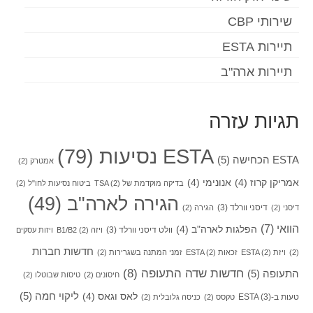
שירותי CBP
תיירות ESTA
תיירות ארה"ב
תגיות עזרה
ESTA נסיעות
(79)
ESTA הכחישה
(5)
אמטרק
(2)
אמריקן קרוז
(4)
אנונימי
(4)
בדיקה מוקדמת של TSA
(2)
ביטוח נסיעות לחו"ל
(2)
הגירה לארה"ב
(49)
דיסני וורלד
(3)
דיסני
(2)
הגירה
(2)
הוואי
(7)
הפלגות לארה"ב
(4)
וולט דיסני וורלד
(3)
ויזה B1/B2
(2)
ויזות עסקים
חדשות חברות
(2)
ויזת ESTA
(2)
זכאות ESTA
(2)
זמני המתנה בשגרירות
(2)
חדשות שדה התעופה
(8)
התעופה
(5)
חיסונים
(2)
טיסות שבוטלו
(2)
ליקוי חמה
(5)
לאס וגאס
(4)
טעות ב-ESTA
(3)
טקסס
(2)
כניסה גלובלית
(2)