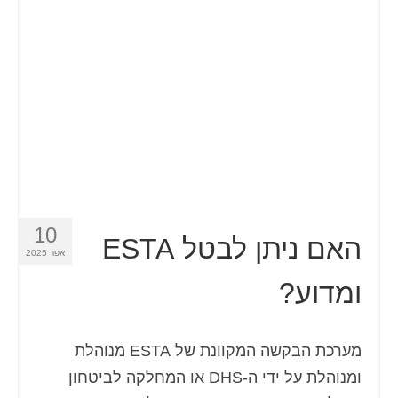
איש קשר
טופס בקשה
עברית
Hrvatski
(
קרוטאית
)
Čeština
(
צ'כית
)
Dansk
(
דנית
)
10
Nederlands
(
הולנדית
)
האם ניתן לבטל ESTA
אפר 2025
English
(
אנגלית
)
ומדוע?
Eesti
(
אסטונית
)
Suomi
(
פינית
)
מערכת הבקשה המקוונת של ESTA מנוהלת
ומנוהלת על ידי ה-DHS או המחלקה לביטחון
Français
(
צרפתית
)