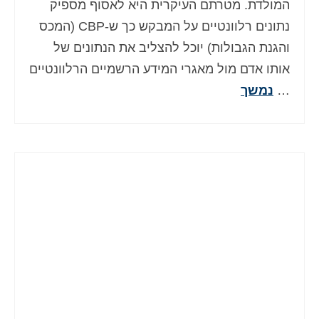
המולדת. מטרתם העיקרית היא לאסוף מספיק
Deutsch
(
גרמנית
)
נתונים רלוונטיים על המבקש כך ש-CBP (המכס
Ελληνικά
(
יוונית
)
והגנת הגבולות) יוכל להצליב את הנתונים של
אותו אדם מול מאגרי המידע הרשמיים הרלוונטיים
Magyar
(
הונגרית
)
…
נמשך
Italiano
(
איטלקית
)
日本語
(
יפנית
)
한국어
(
קוראנית
)
Norsk bokmål
(
נורווגית
)
Polski
(
פולנית
)
Português
(
פורטוגזית
)
Slovenčina
(
סלאבית
)
Slovenščina
(
סלובנית
)