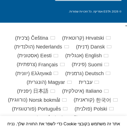
את:
© 2026 ESTA אמריקה. כל הזכויות שמורות.
'
'
Hrvatski
(
קרוטאית
)
Čeština
(
צ'כית
)
Dansk
(
דנית
)
Nederlands
(
הולנדית
)
English
(
אנגלית
)
Eesti
(
אסטונית
)
Suomi
(
פינית
)
Français
(
צרפתית
)
Deutsch
(
גרמנית
)
Ελληνικά
(
יוונית
)
עברית
Magyar
(
הונגרית
)
Italiano
(
איטלקית
)
日本語
(
יפנית
)
한국어
(
קוראנית
)
Norsk bokmål
(
נורווגית
)
Polski
(
פולנית
)
Português
(
פורטוגזית
)
Slovenčina
(
סלאבית
)
אתר זה משתמש בקובצי Cookie כדי לשפר את החוויה שלך. נניח
Slovenščina
(
סלובנית
)
Español
(
ספרדית
)