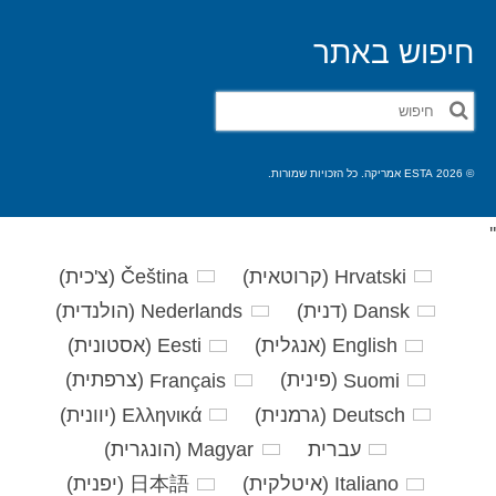
חיפוש באתר
חפש
את:
© 2026 ESTA אמריקה. כל הזכויות שמורות.
'
'
Hrvatski
(
קרוטאית
)
Čeština
(
צ'כית
)
Dansk
(
דנית
)
Nederlands
(
הולנדית
)
English
(
אנגלית
)
Eesti
(
אסטונית
)
Suomi
(
פינית
)
Français
(
צרפתית
)
Deutsch
(
גרמנית
)
Ελληνικά
(
יוונית
)
עברית
Magyar
(
הונגרית
)
Italiano
(
איטלקית
)
日本語
(
יפנית
)