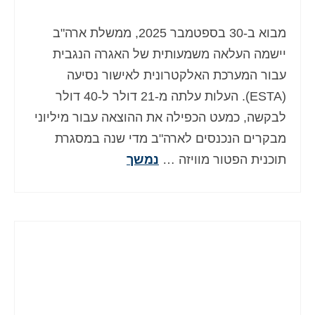
Deutsch
(
גרמנית
)
מבוא ב-30 בספטמבר 2025, ממשלת ארה"ב
Ελληνικά
(
יוונית
)
יישמה העלאה משמעותית של האגרה הנגבית
Magyar
(
הונגרית
)
עבור המערכת האלקטרונית לאישור נסיעה
(ESTA). העלות עלתה מ-21 דולר ל-40 דולר
Italiano
(
איטלקית
)
לבקשה, כמעט הכפילה את ההוצאה עבור מיליוני
日本語
(
יפנית
)
מבקרים הנכנסים לארה"ב מדי שנה במסגרת
תוכנית הפטור מוויזה …
נמשך
한국어
(
קוראנית
)
Norsk bokmål
(
נורווגית
)
Polski
(
פולנית
)
Português
(
פורטוגזית
)
Slovenčina
(
סלאבית
)
Slovenščina
(
סלובנית
)