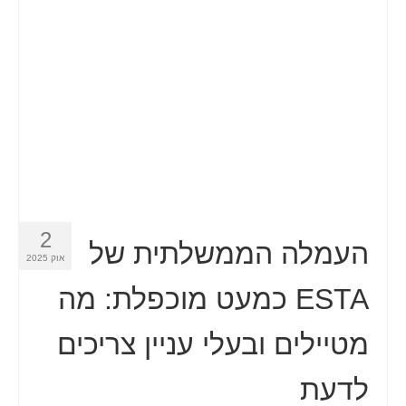
איש קשר
טופס בקשה
עברית
Hrvatski
(
קרוטאית
)
Čeština
(
צ'כית
)
Dansk
(
דנית
)
2
Nederlands
(
הולנדית
)
העמלה הממשלתית של
אוק 2025
English
(
אנגלית
)
ESTA כמעט מוכפלת: מה
Eesti
(
אסטונית
)
מטיילים ובעלי עניין צריכים
Suomi
(
פינית
)
לדעת
Français
(
צרפתית
)