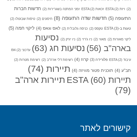
חדשות חברות
(2)
ויזת ESTA
(2)
זכאות ESTA
(2)
זמני המתנה בשגרירות
(2)
חדשות שדה התעופה
(8)
התעופה
(5)
חיסונים
(2)
טיסות שבוטלו
(2)
ליקוי חמה
(5)
לאס וגאס
(4)
טעות ב-ESTA
(3)
טקסס
(2)
כניסה גלובלית
(2)
נסיעות
ליקוי מאורות
(2)
מאווי
(2)
ניו ג'רזי
(2)
ניו יורק
(2)
בארה"ב
(56)
נסיעות חג
(63)
עדכוני I94
(2)
קרוז
(4)
פלורידה
(3)
עיבוד ESTA
(2)
רשימת דלי ארה"ב
(2)
רשימת מטרות
(2)
תיירות
(74)
תב"ע
(4)
תוכנית פטור מוויזה
(4)
תיירות ארה"ב
תיירות ESTA
(60)
(79)
קישורים לאתר